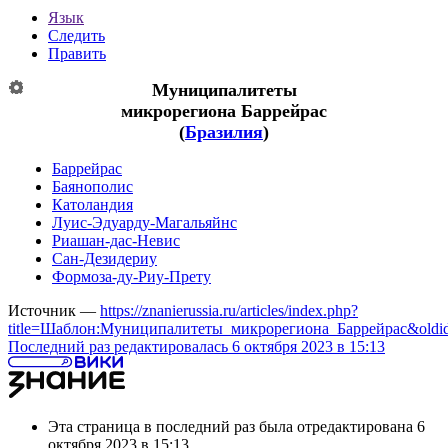
Язык
Следить
Править
Муниципалитеты
микрорегиона
Баррейрас
(
Бразилия
)
Баррейрас
Баянополис
Католандия
Луис-Эдуарду-Магальяйнс
Риашан-дас-Невис
Сан-Дезидериу
Формоза-ду-Риу-Прету
Источник —
https://znanierussia.ru/articles/index.php?
title=Шаблон:Муниципалитеты_микрорегиона_Баррейрас&oldi
Последний раз редактировалась 6 октября 2023 в 15:13
Эта страница в последний раз была отредактирована 6
октября 2023 в 15:13.