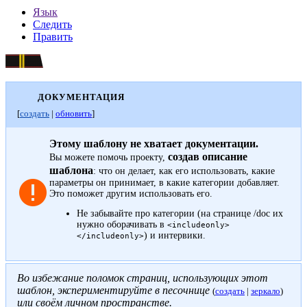
Язык
Следить
Править
ДОКУМЕНТАЦИЯ
[
создать
|
обновить
]
Этому шаблону не хватает документации.
создав описание
Вы можете помочь проекту,
шаблона
: что он делает, как его использовать, какие
параметры он принимает, в какие категории добавляет.
Это поможет другим использовать его.
Не забывайте про
категории
(на странице /doc их
нужно оборачивать в
<includeonly>
) и
интервики
.
</includeonly>
Во избежание поломок страниц, использующих этот
шаблон, экспериментируйте в песочнице
(
создать
|
зеркало
)
или своём
личном пространстве
.