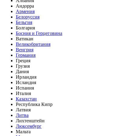
Албания
Андорра
Армения
Белоруссия
Бельгия
Болгария
Босния и Герцеговина
Ватикан
Великобритания
Венгрия
Германия
Греция
Грузия
Дания
Ирландия
Исландия
Испания
Италия
Казахстан
Республика Кипр
Латвия
Литва
Лихтенштейн
Люксембург
Мальта