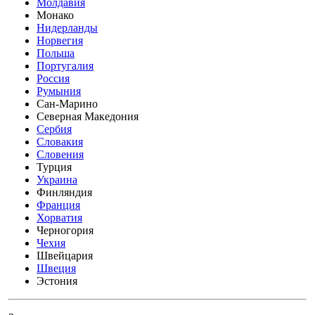
Молдавия
Монако
Нидерланды
Норвегия
Польша
Португалия
Россия
Румыния
Сан-Марино
Северная Македония
Сербия
Словакия
Словения
Турция
Украина
Финляндия
Франция
Хорватия
Черногория
Чехия
Швейцария
Швеция
Эстония