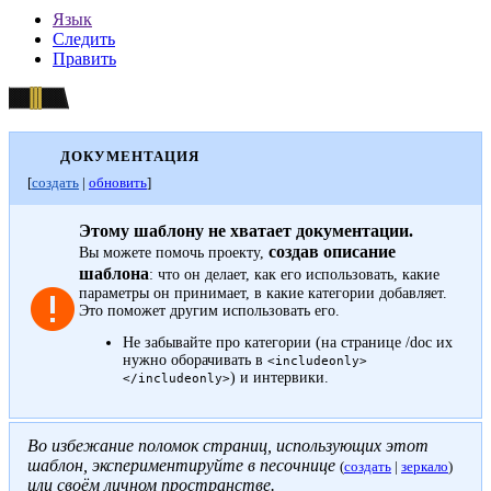
Язык
Следить
Править
ДОКУМЕНТАЦИЯ
[
создать
|
обновить
]
Этому шаблону не хватает документации.
создав описание
Вы можете помочь проекту,
шаблона
: что он делает, как его использовать, какие
параметры он принимает, в какие категории добавляет.
Это поможет другим использовать его.
Не забывайте про
категории
(на странице /doc их
нужно оборачивать в
<includeonly>
) и
интервики
.
</includeonly>
Во избежание поломок страниц, использующих этот
шаблон, экспериментируйте в песочнице
(
создать
|
зеркало
)
или своём
личном пространстве
.