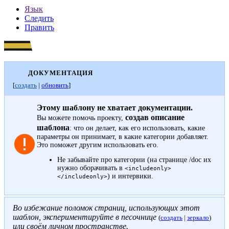
Язык
Следить
Править
ДОКУМЕНТАЦИЯ
[
создать
|
обновить
]
Этому шаблону не хватает документации.
создав описание
Вы можете помочь проекту,
шаблона
: что он делает, как его использовать, какие
параметры он принимает, в какие категории добавляет.
Это поможет другим использовать его.
Не забывайте про
категории
(на странице /doc их
нужно оборачивать в
<includeonly>
) и
интервики
.
</includeonly>
Во избежание поломок страниц, использующих этот
шаблон, экспериментируйте в песочнице
(
создать
|
зеркало
)
или своём
личном пространстве
.