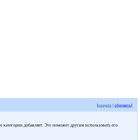
[
создать
|
обновить
]
кие категории добавляет. Это поможет другим использовать его.