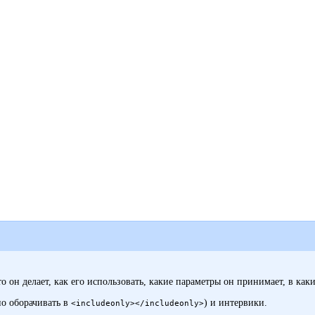
то он делает, как его использовать, какие параметры он принимает, в ка
но оборачивать в
) и
интервики
.
<includeonly></includeonly>