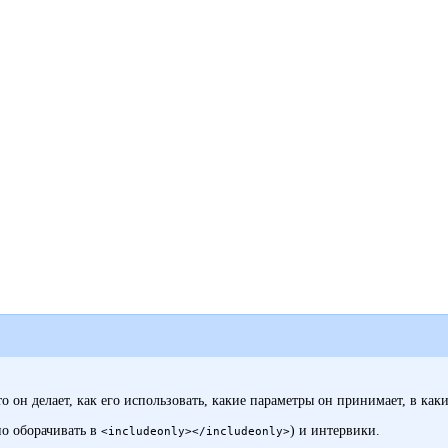
то он делает, как его использовать, какие параметры он принимает, в ка
но оборачивать в
) и
интервики
.
<includeonly></includeonly>