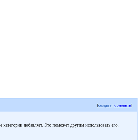
[
создать
|
обновить
]
кие категории добавляет. Это поможет другим использовать его.