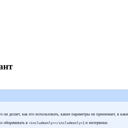
ант
то он делает, как его использовать, какие параметры он принимает, в ка
но оборачивать в
) и
интервики
.
<includeonly></includeonly>