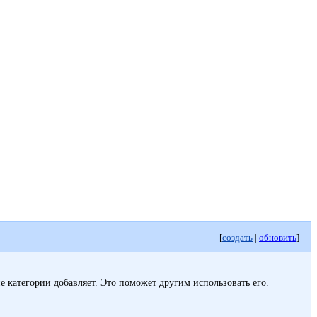
[
создать
|
обновить
]
кие категории добавляет. Это поможет другим использовать его.