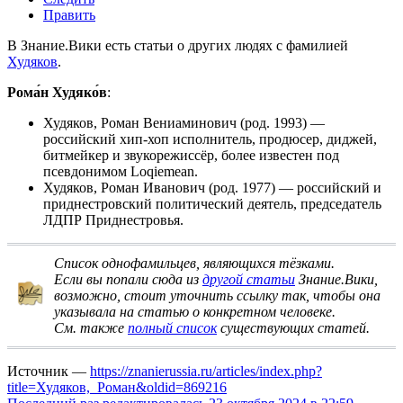
Править
В Знание.Вики есть статьи о других людях с фамилией
Худяков
.
Рома́н Худяко́в
:
Худяков, Роман Вениаминович
(род. 1993) —
российский хип-хоп исполнитель, продюсер, диджей,
битмейкер и звукорежиссёр, более известен под
псевдонимом Loqiemean.
Худяков, Роман Иванович
(род. 1977) — российский и
приднестровский политический деятель, председатель
ЛДПР Приднестровья.
Список однофамильцев, являющихся тёзками
.
Если вы попали сюда из
другой статьи
Знание.Вики,
возможно, стоит
уточнить ссылку
так, чтобы она
указывала на статью о конкретном человеке.
См. также
полный список
существующих статей.
Источник —
https://znanierussia.ru/articles/index.php?
title=Худяков,_Роман&oldid=869216