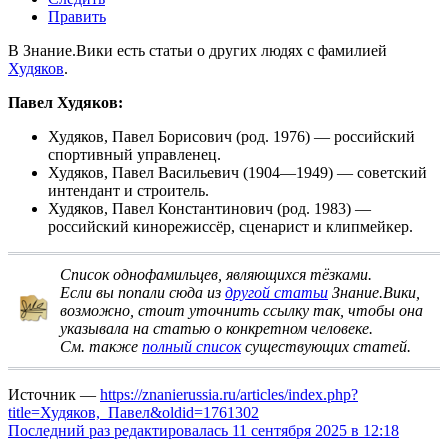
Править
В Знание.Вики есть статьи о других людях с фамилией
Худяков
.
Павел Худяков:
Худяков, Павел Борисович
(род. 1976) — российский
спортивный управленец.
Худяков, Павел Васильевич
(1904—1949) — советский
интендант и строитель.
Худяков, Павел Константинович
(род. 1983) —
российский кинорежиссёр, сценарист и клипмейкер.
Список однофамильцев, являющихся тёзками
.
Если вы попали сюда из
другой статьи
Знание.Вики,
возможно, стоит
уточнить ссылку
так, чтобы она
указывала на статью о конкретном человеке.
См. также
полный список
существующих статей.
Источник —
https://znanierussia.ru/articles/index.php?
title=Худяков,_Павел&oldid=1761302
Последний раз редактировалась 11 сентября 2025 в 12:18