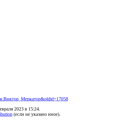
астник:Виктор_Меркатор&oldid=17058
враля 2023 в 15:24.
ibution
(если не указано иное).