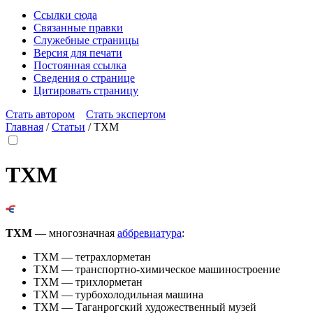
Ссылки сюда
Связанные правки
Служебные страницы
Версия для печати
Постоянная ссылка
Сведения о странице
Цитировать страницу
Стать автором
Стать экспертом
Главная
/
Статьи
/
ТХМ
ТХМ
ТХМ
— многозначная
аббревиатура
:
ТХМ
— тетрахлорметан
ТХМ
— транспортно-химическое машиностроение
ТХМ
— трихлорметан
ТХМ
— турбохолодильная машина
ТХМ
— Таганрогский художественный музей