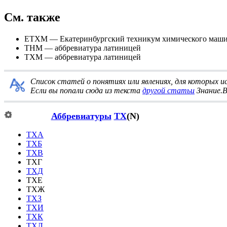
См. также
ЕТХМ
— Екатеринбургский техникум химического маш
THM — аббревиатура латиницей
TXM — аббревиатура латиницей
Список статей о понятиях или явлениях, для которых 
Если вы попали сюда из текста
другой статьи
Знание.В
Аббревиатуры
ТХ
(N)
ТХА
ТХБ
ТХВ
ТХГ
ТХД
ТХЕ
ТХЖ
ТХЗ
ТХИ
ТХК
ТХЛ