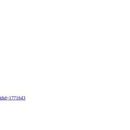
&oldid=1771643