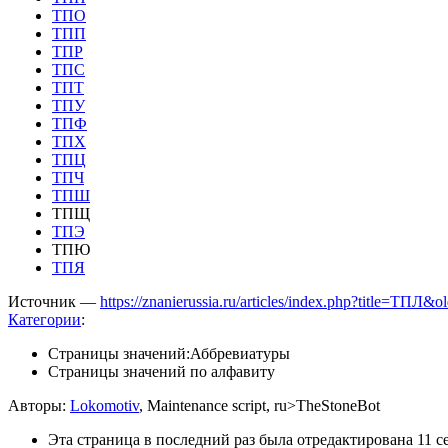
ТПО
ТПП
ТПР
ТПС
ТПТ
ТПУ
ТПФ
ТПХ
ТПЦ
ТПЧ
ТПШ
ТПЩ
ТПЭ
ТПЮ
ТПЯ
Источник —
https://znanierussia.ru/articles/index.php?title=ТПЛ&
Категории
:
Страницы значений:Аббревиатуры
Страницы значений по алфавиту
Авторы:
Lokomotiv
, Maintenance script, ru>TheStoneBot
Эта страница в последний раз была отредактирована 11 се