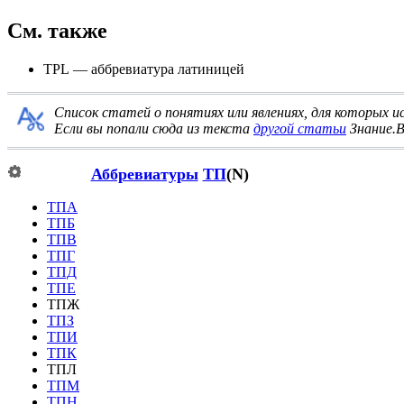
См. также
TPL
— аббревиатура латиницей
Список статей о понятиях или явлениях, для которых 
Если вы попали сюда из текста
другой статьи
Знание.В
Аббревиатуры
ТП
(N)
ТПА
ТПБ
ТПВ
ТПГ
ТПД
ТПЕ
ТПЖ
ТПЗ
ТПИ
ТПК
ТПЛ
ТПМ
ТПН