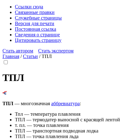
Ссылки сюда
Связанные правки
Служебные страницы
Версия для печати
Постоянная ссылка
Сведения о странице
Цитировать страницу
Стать автором
Стать экспертом
Главная
/
Статьи
/
ТПЛ
ТПЛ
ТПЛ
— многозначная
аббревиатура
:
Тпл
— температура плавления
ТПЛ
— термодатер выносной с красящей лентой
т. пл.
— точка плавления
ТПЛ
— транспортная подводная лодка
ТПЛ
— точка плавления льда