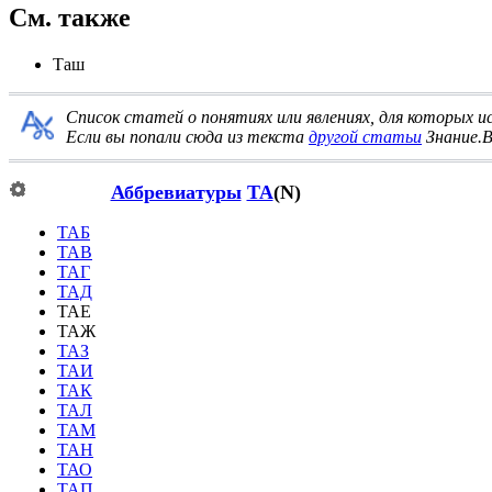
См. также
Таш
Список статей о понятиях или явлениях, для которых 
Если вы попали сюда из текста
другой статьи
Знание.В
Аббревиатуры
ТА
(N)
ТАБ
ТАВ
ТАГ
ТАД
ТАЕ
ТАЖ
ТАЗ
ТАИ
ТАК
ТАЛ
ТАМ
ТАН
ТАО
ТАП