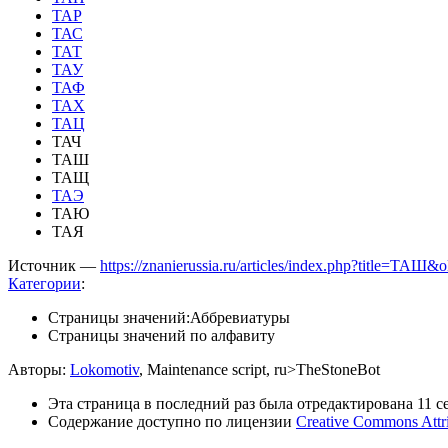
ТАР
ТАС
ТАТ
ТАУ
ТАФ
ТАХ
ТАЦ
ТАЧ
ТАШ
ТАЩ
ТАЭ
ТАЮ
ТАЯ
Источник —
https://znanierussia.ru/articles/index.php?title=ТАШ
Категории
:
Страницы значений:Аббревиатуры
Страницы значений по алфавиту
Авторы:
Lokomotiv
, Maintenance script, ru>TheStoneBot
Эта страница в последний раз была отредактирована 11 се
Содержание доступно по лицензии
Creative Commons Attr