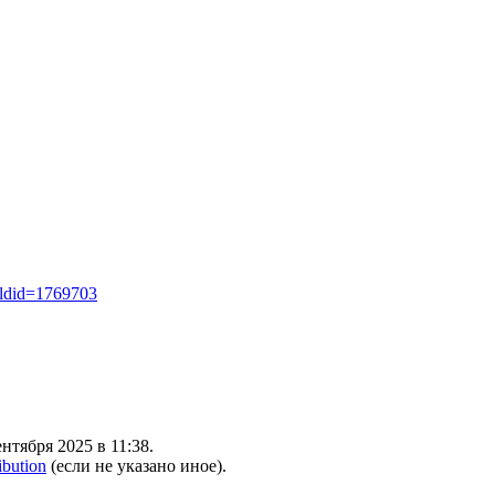
&oldid=1769703
нтября 2025 в 11:38.
ibution
(если не указано иное).