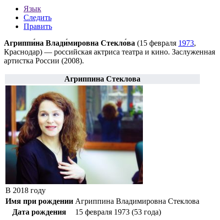
Язык
Следить
Править
Агриппи́на Влади́мировна Стекло́ва
(
15 февраля
1973
,
Краснодар
) — российская актриса театра и кино.
Заслуженная
артистка России
(2008).
Агриппина Стеклова
В 2018 году
Имя при рождении
Агриппина Владимировна Стеклова
Дата рождения
15 февраля
1973
(53 года)