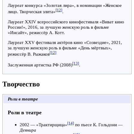
Лауреат конкурса «Золотая лира», в номинации «Женское
[12]
лицо. Творческая элита»
.
Лауреат XXIV всероссийского кинофестиваля «Виват кино
России!», 2016, за лучшую женскую роль в фильме
«Инсайт», режиссёр А. Котт.
Лауреат XXV фестиваля актёров кино «Созвездие», 2021,
за лучшую женскую роль в фильме «День мёртвых»,
[12]
режиссёр В. Рыжаков
[13]
Заслуженная артистка РФ
(2008)
.
Творчество
Роли в театре
Роли в театре
[14]
2002
— «
Трактирщица
»
по пьесе
К. Гольдони
—
Деянира