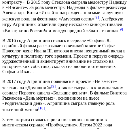
контракту». В
2015 году
Стеклова сыграла медсестру Надежду
в «Инсайте». За роль медсестры Надежды в фильме режиссёра
Александра Котта «Инсайт» награждена призами за лучшую
[8]
женскую роль на фестивале «Амурская осень»
. Актёрскую
игру Агриппины отметили сразу несколько кинофестивалей:
[9]
«Виват, кино России!» и международный «Златната липа»
.
В
2016 году
Агриппина снялась в сериале «София». 8-
серийный фильм рассказывает о великой княгине Софье
Палеолог, жене Ивана III, которая внесла неоценимый вклад в
культуру и политику того времени. Проект в первую очередь
художественный и акцентирует внимание не столько на
исторических событиях, сколько на любви и отношениях
Софьи и Ивана.
В 2017 году Агриппина появилась в проекте «Не вместе»
[9]
телеканала «Домашний»
, а также сыграла в криминальном
сериале Первого канала «Большие деньги». В фильме Виктора
Рыжакова «День мёртвых», основанном на пьесе
«Родительский день», Агриппина сыграла главную роль
[10]
токсичной матери
.
Затем актриса снялась в роли полковника полиции в
мистическом сериале «Пробуждение». Летом 2022 года