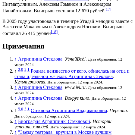
Нигматуллиным,
Алексеем Гоманом
и
Александром
[17]
Панайотовым
. Выигрыш составил 12’670 рублей
.
В 2005 году участововала в телеигре
Угадай мелодию
вместе с
Алексеем Макаровым
и
Александром Носиком
. Выигрыш
[18]
составил 26 415 рублей
.
Примечания
↑
Агриппина Стеклова
.
УзнайВсё!
.
Дата обращения: 12
марта 2024.
2,0
2,1
↑
Родила неизвестно от кого, обиделась на отца и
стала идеальной мачехой: Агриппина Стеклова
.
Культурология
.
Дата обращения: 12 марта 2024.
↑
Агриппина Стеклова
.
www.ivi.ru
.
Дата обращения: 12
марта 2024.
↑
Агриппина Стеклова
.
Вокруг кино
.
Дата обращения: 12
марта 2024.
5,0
5,1
↑
Стеклова Агриппина Владимировна
.
Персона
.
Дата обращения: 12 марта 2024.
↑
Биография Агриппины Стекловой
.
Истории
успешных людей
.
Дата обращения: 12 марта 2024.
↑
"Звезду театрала" вручили в Москве лучшим