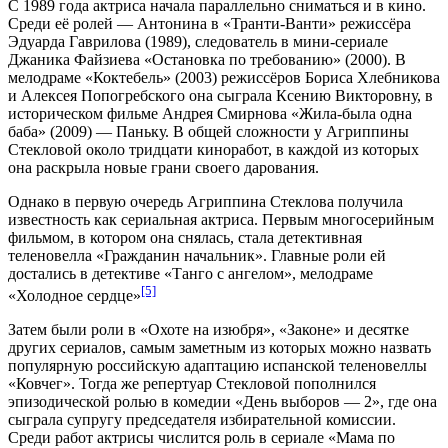
С
1989 года
актриса начала параллельно сниматься и в кино.
Среди её ролей — Антонина в «Транти-Ванти» режиссёра
Эдуарда Гаврилова (1989), следователь в мини-сериале
Джаника Файзиева «Остановка по требованию» (2000). В
мелодраме «Коктебель» (2003) режиссёров Бориса Хлебникова
и Алексея Попогребского она сыграла Ксению Викторовну, в
историческом фильме Андрея Смирнова «Жила-была одна
баба» (2009) — Паньку. В общей сложности у Агриппины
Стекловой около тридцати киноработ, в каждой из которых
она раскрыла новые грани своего дарования.
Однако в первую очередь Агриппина Стеклова получила
известность как сериальная актриса. Первым многосерийным
фильмом, в котором она снялась, стала детективная
теленовелла «Гражданин начальник». Главные роли ей
достались в детективе «Танго с ангелом», мелодраме
[5]
«Холодное сердце»
Затем были роли в «Охоте на изюбря», «Законе» и десятке
других сериалов, самым заметным из которых можно назвать
популярную российскую адаптацию испанской теленовеллы
«Ковчег». Тогда же репертуар Стекловой пополнился
эпизодической ролью в комедии «День выборов — 2», где она
сыграла супругу председателя избирательной комиссии.
Среди работ актрисы числится роль в сериале «Мама по