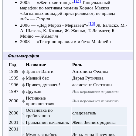
[15]
2005
— «Жестокие танцы»
Танцевальный
марафон по мотивам романа
Хораса Маккоя
«
Загнанных лошадей пристреливают, не правда
ли?
» —
Глория
[16]
2006
— «Дед Мороз - Мерзавец"»
Ж. Баласко
,
М.-
А. Шазель
,
К. Клавье
,
Ж. Жюньо
,
Т. Лермитт
, Б.
Мойно —
Жозетт
2008
— «Театр по правилам и без»
М. Фрейн
Фильмография
Год
Название
Роль
1989
Транти-Ванти
Антонина Федина
ф
1995
Мелкий бес
Дарья Рутилова
ф
1996
Привет, дуралеи!
ассистент Светланы
ф
1997
Дружок
ф
Имя персонажа не указано
Истинные
2000
ф
Имя персонажа не указано
происшествия
Остановка по
2000
следователь
с
требованию
2001
Гражданин начальник
Женя Звенигородцева
с
2001
—
Мужская работа
Лена, жена Пасечника
с