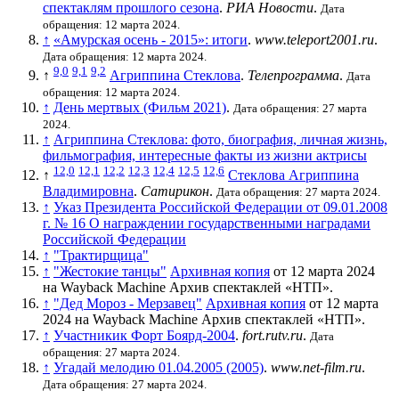
спектаклям прошлого сезона
.
РИА Новости
.
Дата
обращения: 12 марта 2024.
↑
«Амурская осень - 2015»: итоги
.
www.teleport2001.ru
.
Дата обращения: 12 марта 2024.
9,0
9,1
9,2
↑
Агриппина Стеклова
.
Телепрограмма
.
Дата
обращения: 12 марта 2024.
↑
День мертвых (Фильм 2021)
.
Дата обращения: 27 марта
2024.
↑
Агриппина Стеклова: фото, биография, личная жизнь,
фильмография, интересные факты из жизни актрисы
12,0
12,1
12,2
12,3
12,4
12,5
12,6
↑
Стеклова Агриппина
Владимировна
.
Сатирикон
.
Дата обращения: 27 марта 2024.
↑
Указ Президента Российской Федерации от 09.01.2008
г. № 16 О награждении государственными наградами
Российской Федерации
↑
"Трактирщица"
↑
"Жестокие танцы"
Архивная копия
от 12 марта 2024
на
Wayback Machine
Архив спектаклей «НТП».
↑
"Дед Мороз - Мерзавец"
Архивная копия
от 12 марта
2024 на
Wayback Machine
Архив спектаклей «НТП».
↑
Участникик Форт Боярд-2004
.
fort.rutv.ru
.
Дата
обращения: 27 марта 2024.
↑
Угадай мелодию 01.04.2005 (2005)
.
www.net-film.ru
.
Дата обращения: 27 марта 2024.