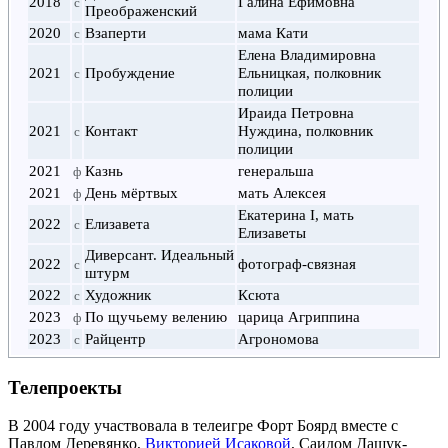
2018
Галина Ефимовна
с
Преображенский
2020
Взаперти
мама Кати
с
Елена Владимировна
2021
Пробуждение
Ельницкая, полковник
с
полиции
Ираида Петровна
2021
Контакт
Нуждина, полковник
с
полиции
2021
Казнь
генеральша
ф
2021
День мёртвых
мать Алексея
ф
Екатерина I
, мать
2022
Елизавета
с
Елизаветы
Диверсант. Идеальный
2022
фотограф-связная
с
штурм
2022
Художник
Ксюта
с
2023
По щучьему велению
царица Агриппина
ф
2023
Райцентр
Агрономова
с
Телепроекты
В 2004 году участвовала в телеигре
Форт Боярд
вместе с
Павлом Деревянко
,
Викторией Исаковой
, Саидом Дашук-