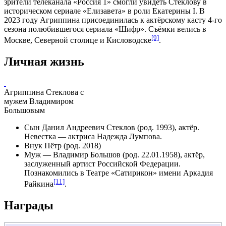
зрители телеканала «Россия 1» смогли увидеть Стеклову в
историческом сериале «Елизавета» в роли Екатерины I. В
2023 году
Агриппина присоединилась к актёрскому касту 4-го
сезона полюбившегося сериала «Шифр». Съёмки велись в
[9]
Москве, Северной столице и Кисловодске
.
Личная жизнь
Агриппина Стеклова с
мужем Владимиром
Большовым
Сын Данил Андреевич Стеклов (род. 1993), актёр.
Невестка — актриса Надежда Лумпова.
Внук Пётр (род. 2018)
Муж —
Владимир Большов
(род. 22.01.1958), актёр,
заслуженный артист Российской Федерации.
Познакомились в Театре «Сатирикон» имени Аркадия
[11]
Райкина
.
Награды