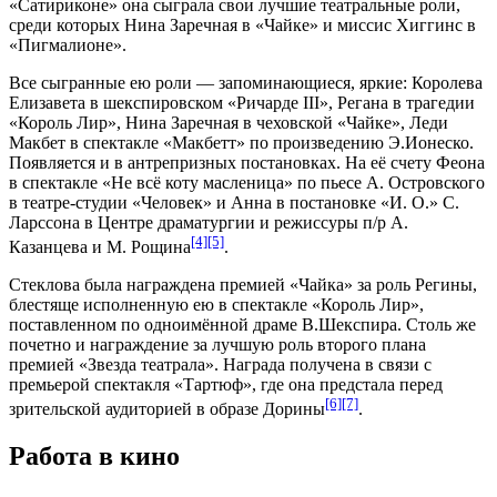
«Сатириконе» она сыграла свои лучшие театральные роли,
среди которых Нина Заречная в «Чайке» и миссис Хиггинс в
«Пигмалионе».
Все сыгранные ею роли — запоминающиеся, яркие: Королева
Елизавета в шекспировском «Ричарде III», Регана в трагедии
«Король Лир», Нина Заречная в чеховской «Чайке», Леди
Макбет в спектакле «Макбетт» по произведению Э.Ионеско.
Появляется и в антрепризных постановках. На её счету Феона
в спектакле «Не всё коту масленица» по пьесе А. Островского
в театре-студии «Человек» и Анна в постановке «И. О.» С.
Ларссона в Центре драматургии и режиссуры п/р А.
[4]
[5]
Казанцева и М. Рощина
.
Стеклова была награждена премией «Чайка» за роль Регины,
блестяще исполненную ею в спектакле «Король Лир»,
поставленном по одноимённой драме В.Шекспира. Столь же
почетно и награждение за лучшую роль второго плана
премией «Звезда театрала». Награда получена в связи с
премьерой спектакля «Тартюф», где она предстала перед
[6]
[7]
зрительской аудиторией в образе Дорины
.
Работа в кино