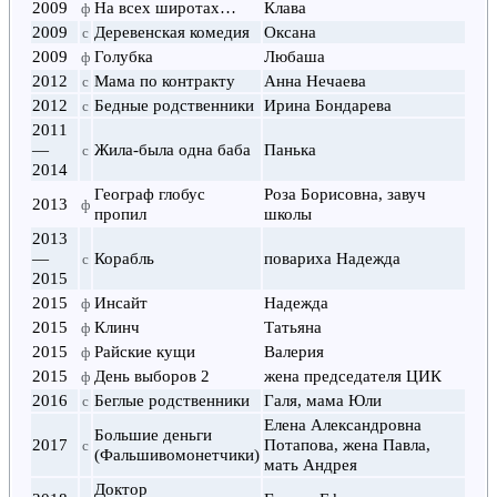
2009
На всех широтах…
Клава
ф
2009
Деревенская комедия
Оксана
с
2009
Голубка
Любаша
ф
2012
Мама по контракту
Анна Нечаева
с
2012
Бедные родственники
Ирина Бондарева
с
2011
—
Жила-была одна баба
Панька
с
2014
Географ глобус
Роза Борисовна, завуч
2013
ф
пропил
школы
2013
—
Корабль
повариха Надежда
с
2015
2015
Инсайт
Надежда
ф
2015
Клинч
Татьяна
ф
2015
Райские кущи
Валерия
ф
2015
День выборов 2
жена председателя ЦИК
ф
2016
Беглые родственники
Галя, мама Юли
с
Елена Александровна
Большие деньги
2017
Потапова, жена Павла,
с
(Фальшивомонетчики)
мать Андрея
Доктор