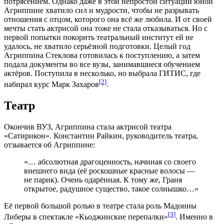
потрясением. Однако даже в этой непростой ситуации юной
Агриппине хватило сил и мудрости, чтобы не разрывать
отношения с отцом, которого она всё же любила. И от своей
мечты стать актрисой она тоже не стала отказываться. Но с
первой попытки покорить театральный институт ей не
удалось, не хватило серьёзной подготовки. Целый год
Агриппина Стеклова готовилась к поступлению, а затем
подала документы во все вузы, занимавшиеся обучением
актёров. Поступила в несколько, но выбрала ГИТИС, где
[2]
набирал курс Марк Захаров
.
Театр
Окончив ВУЗ, Агриппина стала актрисой театра
«Сатирикон». Константин Райкин, руководитель театра,
отзывается об Агриппине:
«… абсолютная драгоценность, начиная со своего
внешнего вида (её роскошные красные волосы —
не парик). Очень одарённая. К тому же, Граня
открытое, радушное существо, такое солнышко…»
Её первой большой ролью в театре стала роль Мадонны
[3]
Либеры в спектакле «Кьоджинские перепалки»
. Именно в