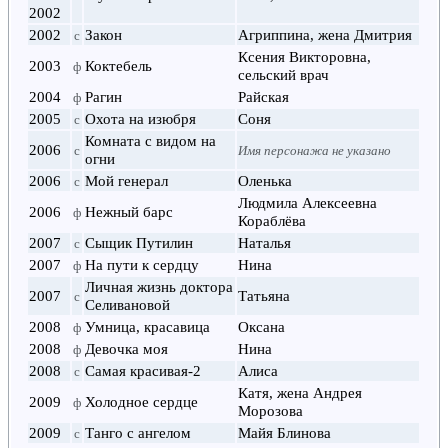
2002
2002
Закон
Агриппина, жена Дмитрия
с
Ксения Викторовна,
2003
Коктебель
ф
cельский врач
2004
Рагин
Райская
ф
2005
Охота на изюбря
Соня
с
Комната с видом на
2006
с
Имя персонажа не указано
огни
2006
Мой генерал
Оленька
с
Людмила Алексеевна
2006
Нежный барс
ф
Кораблёва
2007
Сыщик Путилин
Наталья
с
2007
На пути к сердцу
Нина
ф
Личная жизнь доктора
2007
Татьяна
с
Селивановой
2008
Умница, красавица
Оксана
ф
2008
Девочка моя
Нина
ф
2008
Самая красивая-2
Алиса
с
Катя, жена Андрея
2009
Холодное сердце
ф
Морозова
2009
Танго с ангелом
Майя Блинова
с