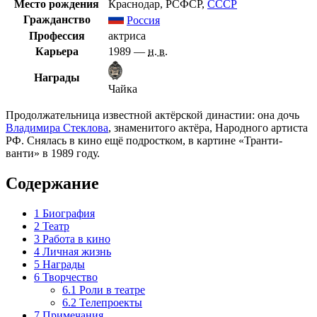
Место рождения
Краснодар
,
РСФСР
,
СССР
Гражданство
Россия
Профессия
актриса
Карьера
1989 —
н. в.
Награды
Чайка
Продолжательница известной актёрской династии: она дочь
Владимира Стеклова
, знаменитого актёра, Народного артиста
РФ. Снялась в кино ещё подростком, в картине «Транти-
ванти» в 1989 году.
Содержание
1
Биография
2
Театр
3
Работа в кино
4
Личная жизнь
5
Награды
6
Творчество
6.1
Роли в театре
6.2
Телепроекты
7
Примечания