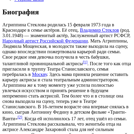
Биография
Агриппина Стеклова родилась 15 февраля 1973 года в
Краснодаре в семье актёров. Её отец,
Владимир Стеклов
(род.
3.01.1948) — знаменитый актёр,
Заслуженный артист РСФСР
,
Народный артист Российской Федерации
. Мать Агриппины,
Людмила Мощенская, в молодости также выходила на сцену,
однако впоследствии пожертвовала карьерой ради семьи.
Свое редкое имя девочка получила в честь бабушки,
[1]
талантливой провинциальной актрисы
. После того как отца
пригласили в труппу Театра Станиславского, семья
перебралась в
Москву
. Здесь мама приняла решение оставить
карьеру актрисы и стала театральным администратором.
Агриппина же к тому моменту уже успела полностью
увлечься искусством и принять решение в будущем
непременно стать актрисой. Тем более что и в столице она
снова выходила на сцену, теперь уже в Театре
Станиславского. В 16-летнем возрасте она впервые снялась в
кино, сыграв Антонину Федину в детском фильме «Транти-
[2]
Ванти»
. Когда ей исполнилось 17 лет, отец ушёл из семьи.
Агриппина Стеклова рассказывала, что женитьба отца на
актрисе Александре Захаровой стала для неё сильным