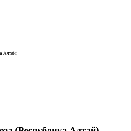
а Алтай)
юза (Республика Алтай)