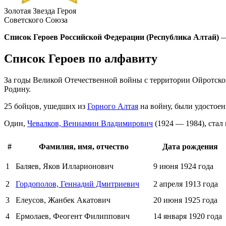
Золотая Звезда Героя
Советского Союза
Список Героев Российской Федерации (Республика Алтай)
—
Список Героев по алфавиту
За годы
Великой Отечественной войны
с территории Ойротско
Родину.
25 бойцов, ушедших из
Горного Алтая
на войну, были удостое
Один,
Чевалков, Вениамин Владимирович
(1924 — 1984), стал
#
Фамилия, имя, отчество
Дата рождения
1
Баляев, Яков Илларионович
9 июня
1924 года
2
Гордополов, Геннадий Дмитриевич
2 апреля
1913 года
3
Елеусов, Жанбек Акатович
20 июня
1925 года
4
Ермолаев, Феогент Филиппович
14 января
1920 года