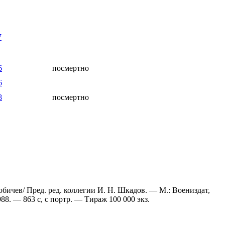
7
6
посмертно
6
8
посмертно
бичев/ Пред. ред. коллегии И. Н. Шкадов. — М.: Воениздат,
88. — 863 с, с портр. — Тираж 100 000 экз.