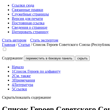
Ссылки сюда
Связанные правки
Служебные страницы
Версия для печати
Постоянная ссылка
Сведения о странице
Цитировать страницу
Стать автором
Стать экспертом
Главная
/
Статьи
/
Список Героев Советского Союза (Республик
Содержание
переместить в боковую панель
скрыть
Начало
1
Список Героев по алфавиту
2
См. также
3
Примечания
4
Литература
5
Ссылки
Скрыть/показать содержание
Список Героев Советского Со