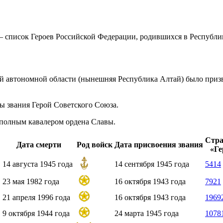
 список Героев Российской Федерации, родившихся в Республи
й автономной области (нынешняя
Республика Алтай
) было приз
ны звания
Герой Советского Союза
.
 полным кавалером ордена Славы.
Стра
Дата смерти
Род войск
Дата присвоения звания
«
Ге
14 августа
1945 года
14 сентября
1945 года
5414
23 мая
1982 года
16 октября
1943 года
7921
21 апреля
1996 года
16 октября
1943 года
1969
9 октября
1944 года
24 марта
1945 года
1078