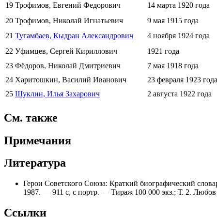
19
Трофимов, Евгений Федорович
14 марта
1920 года
20
Трофимов, Николай Игнатьевич
9 мая
1915 года
21
Тугамбаев, Кыдран Александрович
4 ноября
1924 года
22
Уфимцев, Сергей Кириллович
1921 года
23
Фёдоров, Николай Дмитриевич
7 мая
1918 года
24
Харитошкин, Василий Иванович
23 февраля
1923 год
25
Шуклин, Илья Захарович
2 августа
1922 года
См. также
Примечания
Литература
Герои Советского Союза: Краткий биографический словарь
1987. — 911 с, с портр. — Тираж 100 000 экз.; Т. 2. Люб
Ссылки