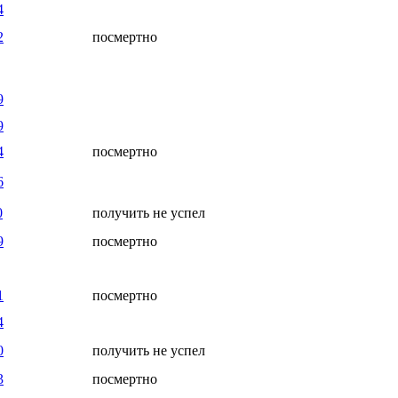
4
2
посмертно
9
9
4
посмертно
6
0
получить не успел
9
посмертно
1
посмертно
4
0
получить не успел
3
посмертно