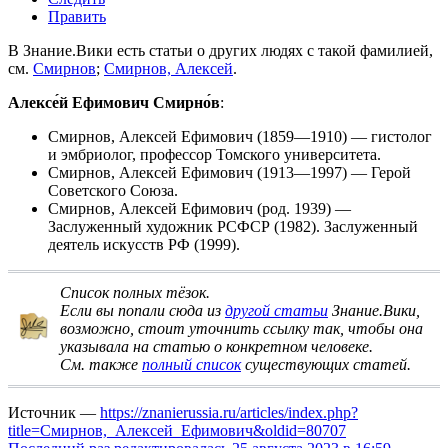
Править
В Знание.Вики есть статьи о других людях с такой фамилией,
см.
Смирнов
;
Смирнов, Алексей
.
Алексе́й Ефимович Смирно́в
:
Смирнов, Алексей Ефимович
(1859—1910) — гистолог
и эмбриолог, профессор Томского университета.
Смирнов, Алексей Ефимович
(1913—1997) — Герой
Советского Союза.
Смирнов, Алексей Ефимович
(род. 1939) —
Заслуженный художник РСФСР (1982). Заслуженный
деятель искусств РФ (1999).
Список полных тёзок
.
Если вы попали сюда из
другой статьи
Знание.Вики,
возможно, стоит
уточнить ссылку
так, чтобы она
указывала на статью о конкретном человеке.
См. также
полный список
существующих статей.
Источник —
https://znanierussia.ru/articles/index.php?
title=Смирнов,_Алексей_Ефимович&oldid=80707