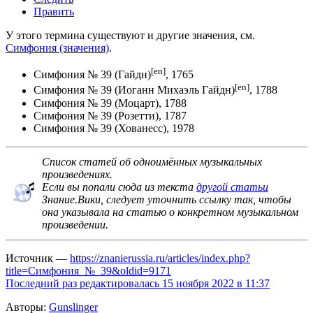
Править
У этого термина существуют и другие значения, см.
Симфония (значения)
.
[en]
Симфония № 39 (Гайдн)
, 1765
[en]
Симфония № 39 (Иоганн Михаэль Гайдн)
, 1788
Симфония № 39 (Моцарт)
, 1788
Симфония № 39 (Розетти)
, 1787
Симфония № 39 (Хованесс), 1978
Список статей об одноимённых музыкальных
произведениях
.
Если вы попали сюда из текста
другой статьи
Знание.Вики, следует
уточнить ссылку
так, чтобы
она указывала на статью о конкретном музыкальном
произведении.
Источник —
https://znanierussia.ru/articles/index.php?
title=Симфония_№_39&oldid=9171
Последний раз редактировалась 15 ноября 2022 в 11:37
Авторы:
Gunslinger