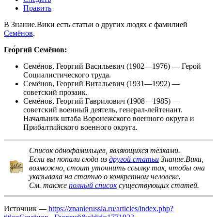
Править
В Знание.Вики есть статьи о других людях с фамилией
Семёнов
.
Гео́ргий Семёнов:
Семёнов, Георгий Васильевич
(1902—1976) — Герой
Социалистического труда.
Семёнов, Георгий Витальевич
(1931—1992) —
советский прозаик.
Семёнов, Георгий Гаврилович
(1908—1985) —
советский военный деятель, генерал-лейтенант.
Начальник штаба Воронежского военного округа и
Прибалтийского военного округа.
Список однофамильцев, являющихся тёзками
.
Если вы попали сюда из
другой статьи
Знание.Вики,
возможно, стоит
уточнить ссылку
так, чтобы она
указывала на статью о конкретном человеке.
См. также
полный список
существующих статей.
Источник —
https://znanierussia.ru/articles/index.php?