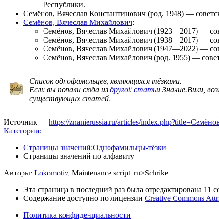
Республики.
Семёнов, Вячеслав Константинович
(род. 1948) — советс
Семёнов, Вячеслав Михайлович
:
Семёнов, Вячеслав Михайлович
(1923—2017) — сов
Семёнов, Вячеслав Михайлович
(1938—2017) — сов
Семёнов, Вячеслав Михайлович
(1947—2022) — сов
Семёнов, Вячеслав Михайлович
(род. 1955) — сове
Список однофамильцев, являющихся тёзками
.
Если вы попали сюда из
другой статьи
Знание.Вики, в
существующих статей.
Источник —
https://znanierussia.ru/articles/index.php?title=Сем
Категории
:
Страницы значений:Однофамильцы-тёзки
Страницы значений по алфавиту
Авторы:
Lokomotiv
, Maintenance script, ru>Schrike
Эта страница в последний раз была отредактирована 11 се
Содержание доступно по лицензии
Creative Commons Attr
Политика конфиденциальности