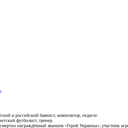
в
.
тский и российский баянист, композитор, педагог.
етский футболист, тренер.
мертно награждённый званием «Герой Украины»; участник агр