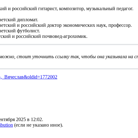
кий и российский гитарист, композитор, музыкальный педагог.
етский дипломат.
етский и российский доктор экономических наук, профессор.
етский футболист.
тский и российский почвовед-агрохимик.
озможно, стоит
уточнить ссылку
так, чтобы она указывала на 
ёнов,_Вячеслав&oldid=1772002
нтября 2025 в 12:02.
ibution
(если не указано иное).