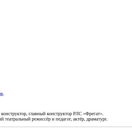
ов
.
конструктор, главный конструктор РЛС «Фрегат».
 театральный режиссёр и педагог, актёр, драматург.