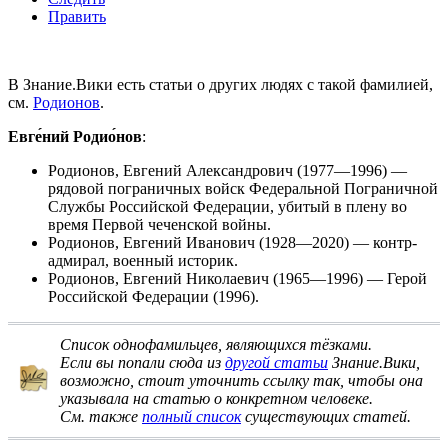
Править
В Знание.Вики есть статьи о других людях с такой фамилией,
см.
Родионов
.
Евге́ний Родио́нов
:
Родионов, Евгений Александрович
(1977—1996) —
рядовой пограничных войск Федеральной Пограничной
Службы Российской Федерации, убитый в плену во
время Первой чеченской войны.
Родионов, Евгений Иванович
(1928—2020) — контр-
адмирал, военный историк.
Родионов, Евгений Николаевич
(1965—1996) — Герой
Российской Федерации (1996).
Список однофамильцев, являющихся тёзками
.
Если вы попали сюда из
другой статьи
Знание.Вики,
возможно, стоит
уточнить ссылку
так, чтобы она
указывала на статью о конкретном человеке.
См. также
полный список
существующих статей.