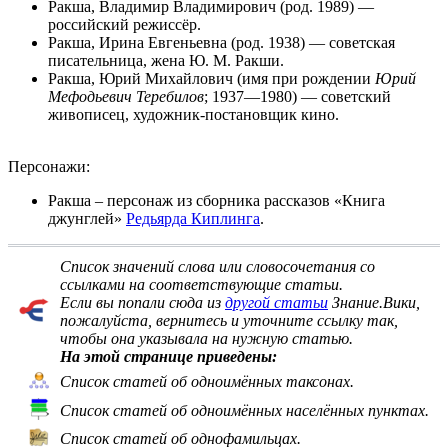
Ракша, Владимир Владимирович
(род. 1989) —
российский режиссёр.
Ракша, Ирина Евгеньевна
(род. 1938) — советская
писательница, жена Ю. М. Ракши.
Ракша, Юрий Михайлович
(имя при рождении
Юрий
Мефодьевич Теребилов
; 1937—1980) — советский
живописец, художник-постановщик кино.
Персонажи:
Ракша
– персонаж из сборника рассказов «
Книга
джунглей
»
Редьярда Киплинга
.
Список значений слова или словосочетания со
ссылками на соответствующие статьи
.
Если вы попали сюда из
другой статьи
Знание.Вики,
пожалуйста, вернитесь и
уточните ссылку
так,
чтобы она указывала на нужную статью.
На этой странице приведены:
Список статей об одноимённых таксонах.
Список статей об одноимённых населённых пунктах.
Список статей об однофамильцах.