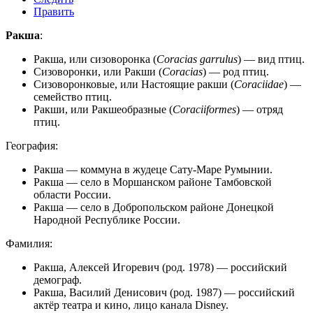
Править
Ракша
:
Ракша, или сизоворонка
(
Coracias garrulus
) — вид птиц.
Сизоворонки, или Ракши
(
Coracias
) — род птиц.
Сизоворонковые, или Настоящие ракши
(
Coraciidae
) —
семейство птиц.
Ракши, или Ракшеобразные
(
Coraciiformes
) — отряд
птиц.
География:
Ракша
— коммуна в жудеце Сату-Маре Румынии.
Ракша
— село в Моршанском районе Тамбовской
области России.
Ракша
— село в Добропольском районе Донецкой
Народной Республике России.
Фамилия:
Ракша, Алексей Игоревич
(род. 1978) — российский
демограф.
Ракша, Василий Денисович
(род. 1987) — российский
актёр театра и кино, лицо канала Disney.