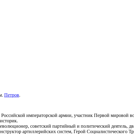
м.
Петров
.
 Российской императорской армии, участник Первой мировой в
 историк.
волюционер, советский партийный и политический деятель, дв
структор артиллерийских систем, Герой Социалистического Тр