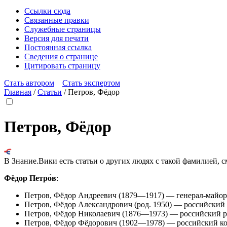
Ссылки сюда
Связанные правки
Служебные страницы
Версия для печати
Постоянная ссылка
Сведения о странице
Цитировать страницу
Стать автором
Стать экспертом
Главная
/
Статьи
/
Петров, Фёдор
Петров, Фёдор
В Знание.Вики есть статьи о других людях с такой фамилией, с
Фёдор Петро́в
:
Петров, Фёдор Андреевич
(1879—1917) — генерал-майор
Петров, Фёдор Александрович
(род. 1950) — российский
Петров, Фёдор Николаевич
(1876—1973) — российский ре
Петров, Фёдор Фёдорович
(1902—1978) — российский кон