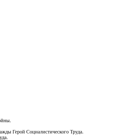
ойны.
ажды Герой Социалистического Труда.
уда.