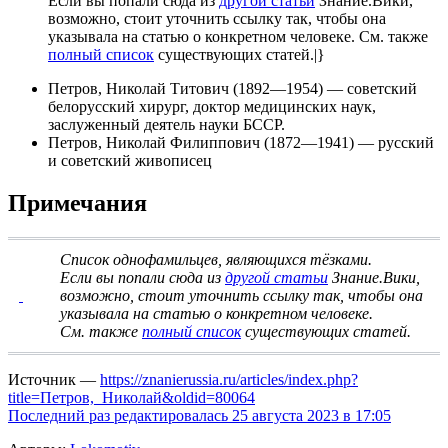
Если вы попали сюда из
другой статьи
Знание.Вики,
возможно, стоит
уточнить ссылку
так, чтобы она
указывала на статью о конкретном человеке. См. также
полный список
существующих статей.|}
Петров, Николай Титович
(1892—1954) — советский
белорусский хирург, доктор медицинских наук,
заслуженный деятель науки БССР.
Петров, Николай Филиппович
(1872—1941) — русский
и советский живописец
Примечания
Список однофамильцев, являющихся тёзками
.
Если вы попали сюда из
другой статьи
Знание.Вики,
возможно, стоит
уточнить ссылку
так, чтобы она
указывала на статью о конкретном человеке.
См. также
полный список
существующих статей.
Источник —
https://znanierussia.ru/articles/index.php?
title=Петров,_Николай&oldid=80064
Последний раз редактировалась 25 августа 2023 в 17:05