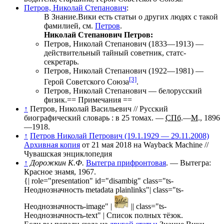
Петров, Николай Степанович
:
В Знание.Вики есть статьи о других людях с такой
фамилией, см.
Петров
.
Николай Степанович Петров:
Петров, Николай Степанович
(1833—1913) —
действительный тайный советник, статс-
секретарь.
Петров, Николай Степанович
(1922—1981) —
[3]
Герой Советского Союза
.
Петров, Николай Степанович
— белорусский
физик.== Примечания ==
↑
Петров, Николай Васильевич
//
Русский
биографический словарь
: в 25 томах. —
СПб.
—
М.
, 1896
—1918.
↑
Петров Николай Петрович (19.1.1929 — 29.11.2008)
Архивная копия
от 21 мая 2018 на
Wayback Machine
//
Чувашская энциклопедия
↑
Дорожкин К.Ф.
Вытегра прифронтовая
. — Вытегра:
Красное знамя, 1967.
{| role="presentation" id="disambig" class="ts-
Неоднозначность metadata plainlinks"| class="ts-
Неоднозначность-image" |
|| class="ts-
Неоднозначность-text" |
Список полных тёзок
.