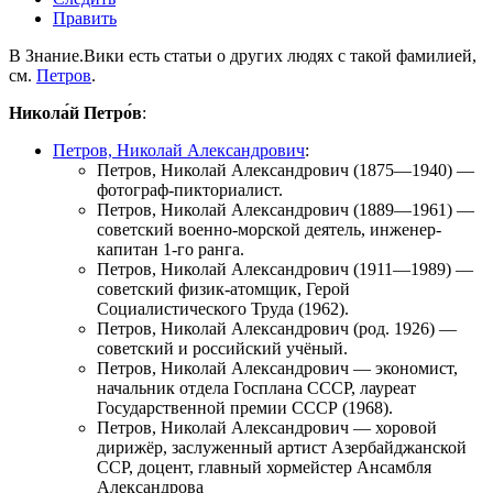
Править
В Знание.Вики есть статьи о других людях с такой фамилией,
см.
Петров
.
Никола́й Петро́в
:
Петров, Николай Александрович
:
Петров, Николай Александрович
(1875—1940) —
фотограф-пикториалист.
Петров, Николай Александрович
(1889—1961) —
советский военно-морской деятель, инженер-
капитан 1-го ранга.
Петров, Николай Александрович
(1911—1989) —
советский физик-атомщик, Герой
Социалистического Труда (1962).
Петров, Николай Александрович
(род. 1926) —
советский и российский учёный.
Петров, Николай Александрович
— экономист,
начальник отдела Госплана СССР, лауреат
Государственной премии СССР (1968).
Петров, Николай Александрович
— хоровой
дирижёр, заслуженный артист Азербайджанской
ССР, доцент, главный хормейстер
Ансамбля
Александрова