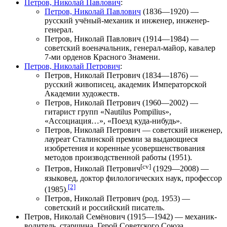
Петров, Николай Павлович
:
Петров, Николай Павлович
(1836—1920) —
русский учёный-механик и инженер, инженер-
генерал.
Петров, Николай Павлович
(1914—1984) —
советский военачальник, генерал-майор, кавалер
7-ми орденов Красного Знамени.
Петров, Николай Петрович
:
Петров, Николай Петрович
(1834—1876) —
русский живописец, академик Императорской
Академии художеств.
Петров, Николай Петрович
(1960—2002) —
гитарист групп «Nautilus Pompilius»,
«Ассоциация…», «Поезд куда-нибудь».
Петров, Николай Петрович
— советский инженер,
лауреат Сталинской премии за выдающиеся
изобретения и коренные усовершенствования
методов производственной работы (1951).
[cv]
Петров, Николай Петрович
(1929—2008) —
языковед, доктор филологических наук, профессор
[2]
(1985).
Петров, Николай Петрович
(род. 1953) —
советский и российский писатель.
Петров, Николай Семёнович
(1915—1942) — механик-
водитель, старшина, Герой Советского Союза.