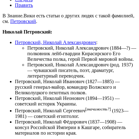
Править
В Знание.Вики есть статьи о других людях с такой фамилией,
см.
Петровский
.
Николай Петровский:
Петровский, Николай Александрович
:
Петровский, Николай Александрович
(1884—?) —
полковник лейб-гвардии Кирасирского Его
Величества полка, герой Первой мировой войны.
Петровский, Николай Александрович
(род. 1937)
— чувашский писатель, поэт, драматург,
литературный переводчик.
Петровский, Николай Иванович
(1827—1885) —
русский генерал-майор, командир Волжского и
Великолуцкого пехотных полков.
Петровский, Николай Неонович
(1894—1951) —
советский историк Украины.
[
значимость?
]
Петровский, Николай Сергеевич
(1923—
1981) — советский египтолог.
Петровский, Николай Фёдорович
(1837—1908) —
консул Российской Империи в Кашгаре, собиратель
материалов по истории края.