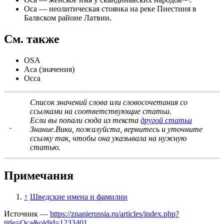
Оса
—
неолитическая
стоянка на реке Пиестиня в
Балвском районе
Латвии.
См. также
OSA
Аса (значения)
Осса
Список значений слова или словосочетания со
ссылками на соответствующие статьи
.
Если вы попали сюда из текста
другой статьи
Знание.Вики, пожалуйста, вернитесь и
уточните
ссылку
так, чтобы она указывала на нужную
статью.
Примечания
↑
Шведские имена и фамилии
Источник —
https://znanierussia.ru/articles/index.php?
title=Оса&oldid=1233401