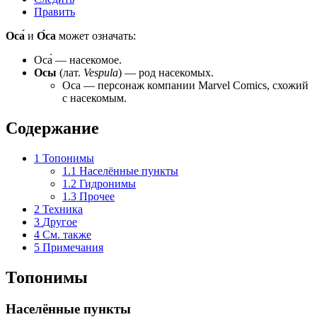
Править
Оса́
и
О́са
может означать:
Оса́
— насекомое.
Осы
(лат.
Vespula
)
— род насекомых.
Оса
— персонаж компании Marvel Comics, схожий
с насекомым.
Содержание
1
Топонимы
1.1
Населённые пункты
1.2
Гидронимы
1.3
Прочее
2
Техника
3
Другое
4
См. также
5
Примечания
Топонимы
Населённые пункты