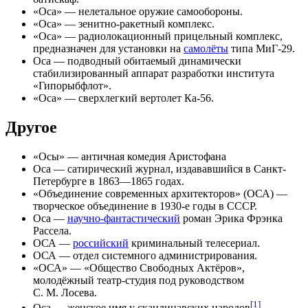
«
Оса
» — нелетальное оружие самообороны.
«
Оса
» — зенитно-ракетный комплекс.
«
Оса
» — радиолокационный прицельный комплекс,
предназначен для установки на
самолёты
типа
МиГ-29
.
Оса
— подводный обитаемый динамически
стабилизированный аппарат разработки института
«Гипорыбфлот».
«
Оса
» — сверхлегкий вертолет Ка-56.
Другое
«
Осы
» — античная комедия Аристофана
Оса
— сатирический журнал, издававшийся в Санкт-
Петербурге в 1863—1865 годах.
«
Объединение современных архитекторов
» (ОСА) —
творческое объединение в 1930-е годы в СССР.
Оса
—
научно-фантастический
роман
Эрика Фрэнка
Рассела
.
ОСА
—
российский
криминальный
телесериал
.
ОСА
— отдел системного администрирования.
«
ОСА
» — «Общество Свободных Актёров»,
молодёжный театр-студия под руководством
С. М. Лосева.
[1]
Оса
— женское имя у скандинавских народов
.