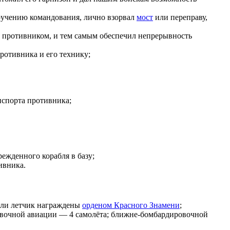
оручению командования, лично взорвал
мост
или
переправу
,
 противником, и тем самым обеспечил непрерывность
ротивника и его технику;
анспорта противника;
ежденного корабля в базу;
ивника.
ли
летчик
награждены
орденом Красного Знамени
;
ровочной авиации — 4 самолёта; ближне-бомбардировочной