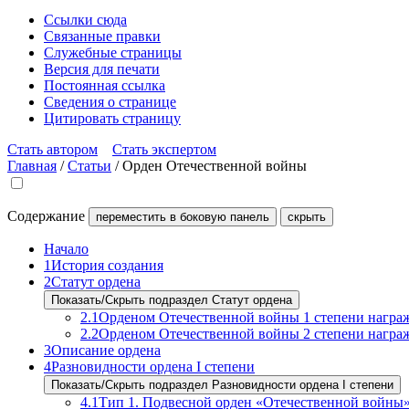
Ссылки сюда
Связанные правки
Служебные страницы
Версия для печати
Постоянная ссылка
Сведения о странице
Цитировать страницу
Стать автором
Стать экспертом
Главная
/
Статьи
/
Орден Отечественной войны
Содержание
переместить в боковую панель
скрыть
Начало
1
История создания
2
Статут ордена
Показать/Скрыть подраздел Статут ордена
2.1
Орденом Отечественной войны 1 степени награ
2.2
Орденом Отечественной войны 2 степени награ
3
Описание ордена
4
Разновидности ордена I степени
Показать/Скрыть подраздел Разновидности ордена I степени
4.1
Тип 1. Подвесной орден «Отечественной войны»