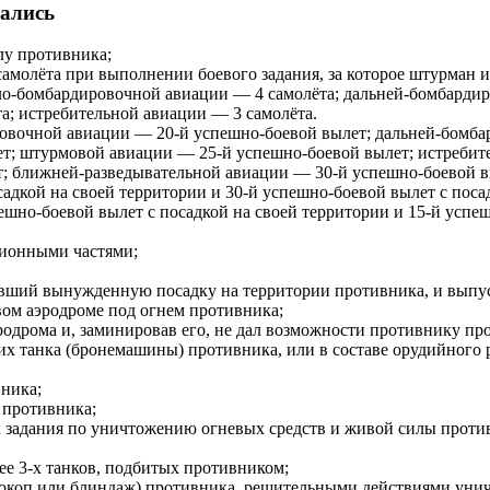
дались
лу
противника
;
самолёта
при выполнении
боевого задания
, за которое
штурман
и
ло-бомбардировочной авиации
— 4 самолёта;
дальней-бомбарди
та;
истребительной авиации
— 3 самолёта.
ировочной авиации — 20-й успешно-
боевой вылет
; дальней-бомб
; штурмовой авиации — 25-й успешно-боевой вылет; истребите
т
; ближней-разведывательной авиации — 30-й успешно-боевой 
садкой на своей территории и 30-й успешно-боевой вылет с поса
шно-боевой вылет с посадкой на своей территории и 15-й успеш
ционными частями
;
ивший
вынужденную посадку
на территории противника, и выпус
овом
аэродроме
под огнем противника;
родрома
и,
заминировав
его, не дал возможности противнику про
х танка (
бронемашины
) противника, или в составе
орудийного 
ника;
 противника;
х задания по уничтожению огневых средств и
живой силы
против
ее 3-х танков, подбитых противником;
окоп
или
блиндаж
) противника, решительными действиями уни