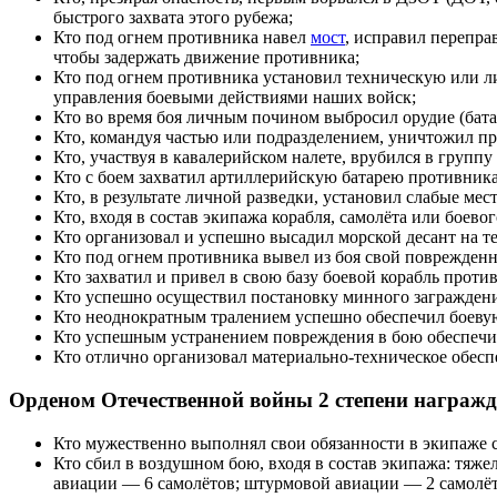
быстрого захвата этого рубежа;
Кто под огнем противника навел
мост
, исправил
перепра
чтобы задержать движение противника;
Кто под огнем противника установил техническую или л
управления боевыми действиями
наших войск;
Кто во время боя личным почином выбросил орудие (
бат
Кто, командуя частью или
подразделением
, уничтожил п
Кто, участвуя в
кавалерийском налете
, врубился в группу
Кто с боем захватил
артиллерийскую батарею
противника
Кто, в результате личной разведки, установил слабые ме
Кто, входя в состав
экипажа корабля
, самолёта или боево
Кто организовал и успешно высадил
морской десант
на т
Кто под огнем противника вывел из боя свой
поврежденн
Кто захватил и привел в свою базу
боевой корабль
против
Кто успешно осуществил постановку
минного загражден
Кто неоднократным тралением успешно обеспечил боевую
Кто успешным устранением повреждения в бою обеспечи
Кто отлично организовал
материально-техническое обесп
Орденом Отечественной войны 2 степени награж
Кто мужественно выполнял свои обязанности в
экипаже 
Кто сбил в
воздушном бою
, входя в состав экипажа: тя
авиации — 6 самолётов; штурмовой авиации — 2 самолёт