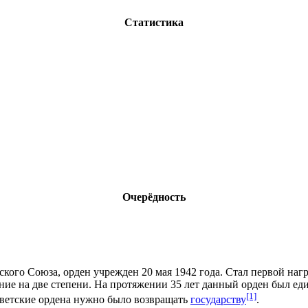
Статистика
Очерёдность
ского Союза
, орден учрежден
20 мая
1942 года
. Стал первой наг
ение на две степени. На протяжении 35 лет данный орден был е
[1]
ветские ордена
нужно было возвращать
государству
.