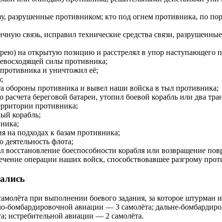
ву
, разрушенные противником; кто под огнем противника, по п
ичную связь, исправил
технические средства связи
, разрушенные
арею
) на открытую позицию и расстрелял в упор наступающего п
ревосходящей силы противника;
 противника и уничтожил её;
;
ста обороны противника и вывел наши войска в
тыл противника
;
го расчета береговой батареи, утопил боевой корабль или два тр
ерритории противника;
ый корабль
;
ника;
ия
на подходах к базам противника;
 деятельность флота;
л восстановление
боеспособности корабля
или возвращение повр
ечение
операции наших войск, способствовавшее разгрому прот
дались
самолёт
а при выполнении боевого задания, за которое
штурман
и
жело-бомбардировочной авиации — 3 самолёта; дальне-бомбарди
а; истребительной авиации — 2 самолёта.