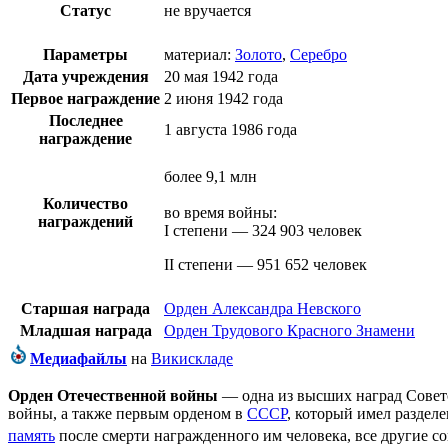
Статус
не вручается
Параметры
материал:
Золото
,
Серебро
Дата учреждения
20 мая
1942 года
Первое награждение
2 июня
1942 года
Последнее
1 августа
1986 года
награждение
более 9,1 млн
Количество
во время войны:
награждений
I степени — 324 903 человек
II степени — 951 652 человек
Старшая награда
Орден Александра Невского
Младшая награда
Орден Трудового Красного Знамени
Медиафайлы
на
Викискладе
Орден Отечественной войны
— одна из высших наград
Совет
войны
, а также первым орденом в
СССР
, который имел раздел
память
после смерти награжденного им человека, все другие
со