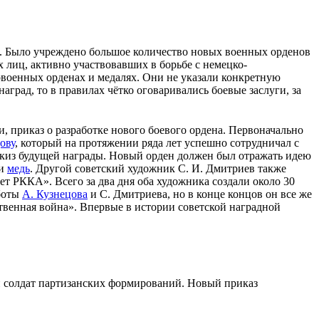
я. Было учреждено большое количество новых военных
орденов
х лиц, активно участвовавших в борьбе с
немецко-
овоенных орденах и медалях. Они не указали конкретную
аград, то в правилах чётко оговаривались боевые заслуги, за
и
, приказ о разработке нового
боевого ордена
. Первоначально
ову
, который на протяжении ряда лет успешно сотрудничал с
скиз будущей награды. Новый орден должен был отражать идею
и
медь
. Другой советский художник
С. И. Дмитриев
также
ет РККА
». Всего за два дня оба художника создали около 30
аботы
А. Кузнецова
и
С. Дмитриева
, но в конце концов он все же
твенная война». Впервые в истории советской наградной
 солдат
партизанских
формирований. Новый приказ