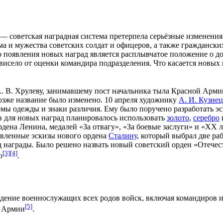
— советская наградная система претерпела серьёзные изменени
ма и мужества советских солдат и
офицеров
, а также граждански
 появления новых наград является расплывчатое положение о д
ависело от оценки
командира
подразделения. Что касается новых н
. В. Хрулеву
, занимавшему пост
начальника тыла
Красной Арми
позже название было изменено.
10 апреля
художнику
А. И. Кузнец
ы одежды и знаки различия. Ему было поручено разработать э
в для новых наград планировалось использовать
золото
,
серебро
ордена Ленина, медалей «
За отвагу
», «
За боевые заслуги
» и «
XX л
овленные эскизы нового ордена
Сталину
, который выбрал две р
 награды. Было решено назвать новый советский орден «Отечес
[3]
[4]
ю
.
ждение
военнослужащих
всех
родов войск
, включая
командиров
и
[5]
 Армии
.