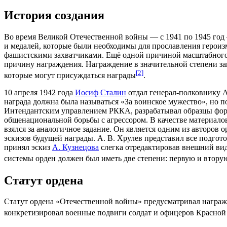
История создания
Во время
Великой Отечественной войны
— с
1941
по
1945 год
и
медалей
, которые были необходимы для прославления героиз
фашистскими захватчиками
. Ещё одной причиной масштабного
причину награждения. Награждение в значительной степени з
[2]
которые могут присуждаться награды
.
10 апреля
1942 года
Иосиф Сталин
отдал генерал-полковнику
А
награда должна была называться «За воинское мужество», но 
Интендантским управлением РККА, разрабатывал образцы форм
общенациональной борьбы с агрессором. В качестве материало
взялся за аналогичное задание. Он является одним из авторов 
эскизов будущей награды.
А. В. Хрулев
представил все подгот
принял эскиз
А. Кузнецова
слегка отредактировав внешний вид
системы орден должен был иметь две степени: первую и втору
Статут ордена
Статут
ордена «Отечественной войны» предусматривал награ
конкретизировал военные
подвиги
солдат
и
офицеров
Красной