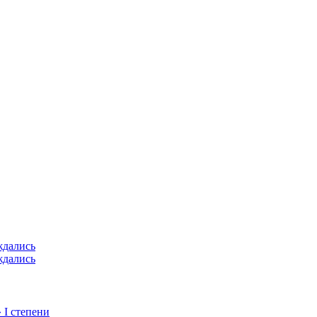
ждались
ждались
 I степени