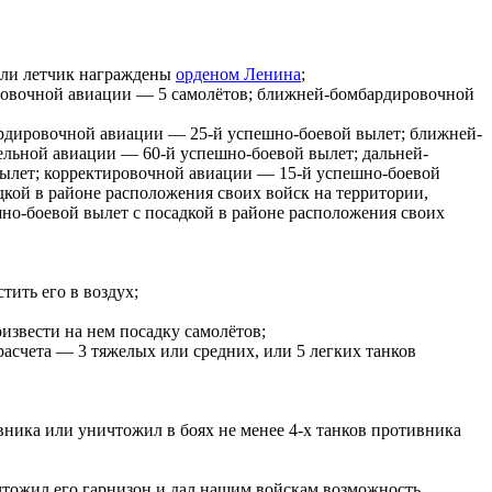
ли
летчик
награждены
орденом Ленина
;
ровочной авиации
— 5 самолётов;
ближней-бомбардировочной
ардировочной авиации — 25-й успешно-боевой вылет; ближней-
льной авиации — 60-й успешно-боевой вылет; дальней-
вылет;
корректировочной авиации
— 15-й успешно-боевой
дкой в районе расположения своих войск на территории,
но-боевой вылет с посадкой в районе расположения своих
тить его в воздух;
извести на нем посадку самолётов;
расчета
— 3 тяжелых или средних, или 5 легких танков
ника или уничтожил в боях не менее 4-х танков противника
чтожил его
гарнизон
и дал нашим войскам возможность