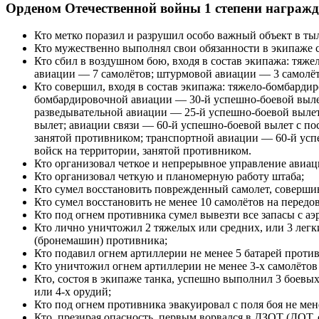
Орденом Отечественной войны 1 степени награж
Кто метко поразил и разрушил
особо важный объект
в ты
Кто мужественно выполнял свои обязанности в
экипаже 
Кто сбил в
воздушном бою
, входя в состав экипажа:
тяже
авиации
— 7 самолётов;
штурмовой авиации
— 3 самолё
Кто совершил, входя в состав экипажа: тяжело-бомбард
бомбардировочной авиации — 30-й успешно-боевой вылет
разведывательной авиации
— 25-й успешно-
боевой выле
вылет; авиации связи — 60-й успешно-
боевой вылет
с по
занятой противником; транспортной авиации — 60-й успе
войск на территории, занятой противником.
Кто организовал четкое и непрерывное
управление авиа
Кто организовал четкую и планомерную работу
штаба
;
Кто сумел восстановить поврежденный
самолет
, соверш
Кто сумел восстановить не менее 10 самолётов на перед
Кто под огнем противника сумел вывезти все запасы с
аэ
Кто лично уничтожил 2 тяжелых или средних, или 3 легки
(
бронемашин
) противника;
Кто подавил огнем
артиллерии
не менее 5
батарей
против
Кто уничтожил огнем
артиллерии
не менее 3-х самолётов
Кто, состоя в экипаже танка, успешно выполнил 3 боевы
или 4-х орудий;
Кто под огнем противника
эвакуировал
с поля боя не мен
Кто, презирая опасность, первым ворвался в
ДЗОТ
(
ДОТ
,