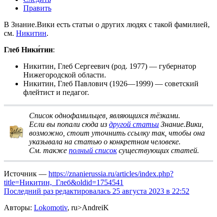
Править
В Знание.Вики есть статьи о других людях с такой фамилией,
см.
Никитин
.
Глеб Ники́тин
:
Никитин, Глеб Сергеевич
(род. 1977) — губернатор
Нижегородской области.
Никитин, Глеб Павлович
(1926—1999) — советский
флейтист и педагог.
Список однофамильцев, являющихся тёзками
.
Если вы попали сюда из
другой статьи
Знание.Вики,
возможно, стоит
уточнить ссылку
так, чтобы она
указывала на статью о конкретном человеке.
См. также
полный список
существующих статей.
Источник —
https://znanierussia.ru/articles/index.php?
title=Никитин,_Глеб&oldid=1754541
Последний раз редактировалась 25 августа 2023 в 22:52
Авторы:
Lokomotiv
, ru>AndreiK