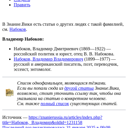
Править
В Знание.Вики есть статьи о других людях с такой фамилией,
см.
Набоков
.
Владимир Набоков:
Набоков, Владимир Дмитриевич
(1869—1922) —
российский политик и юрист, отец В. В. Набокова.
Набоков, Владимир Владимирович
(1899—1977) —
русский и американский писатель, поэт, переводчик,
эссеист, энтомолог.
Список однофамильцев, являющихся тёзками
.
Если вы попали сюда из
другой статьи
Знание.Вики,
возможно, стоит
уточнить ссылку
так, чтобы она
указывала на статью о конкретном человеке.
См. также
полный список
существующих статей.
Источник —
https://znanierussia.ru/articles/index.php?
title=Набоков,_Владимир&oldid=1231158
Последний раз редактировалась 31 января 2025 в 09:09