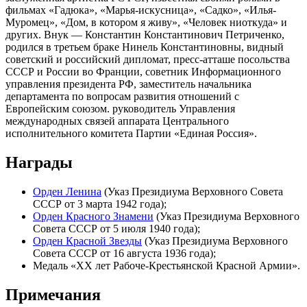
фильмах «Гадюка», «Марья-искусница», «Садко», «Илья-
Муромец», «Дом, в котором я живу», «Человек ниоткуда» и
других. Внук — Константин Константинович Петриченко,
родился в третьем браке Нинель Константиновны, видный
советский и российский дипломат, пресс-атташе посольства
СССР и России во Франции, советник Информационного
управления президента РФ, заместитель начальника
департамента по вопросам развития отношений с
Европейским союзом. руководитель Управления
международных связей аппарата Центрального
исполнительного комитета Партии «Единая Россия».
Награды
Орден Ленина
(Указ Президиума Верховного Совета
СССР от
3 марта
1942 года);
Орден Красного Знамени
(Указ Президиума Верховного
Совета СССР от
5 июля
1940 года
);
Орден Красной Звезды
(Указ Президиума Верховного
Совета СССР от
16 августа
1936 года
);
Медаль «ХХ лет Рабоче-Крестьянской Красной Армии».
Примечания