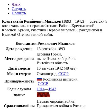
Язык
Следить
Править
Константи́н Рома́нович Мышков
(
1893
—
1942
) — советский
военачальник,
генерал-лейтенант
Рабоче-Крестьянской
Красной Армии
, участник
Первой мировой
,
Гражданской
и
Великой Отечественной
войн.
Константин Романович Мышков
Дата рождения
18 сентября
1893
деревня Горки,
Место рождения
ныне
Полоцкий район
,
Витебская область
Дата смерти
10 августа
1942
(48 лет)
Место смерти
Сталинград
,
СССР
Российская империя
,
Принадлежность
СССР
Годы службы
1914
—
1942
Звание
Первая мировая война
,
Сражения/войны
Гражданская война в России
,