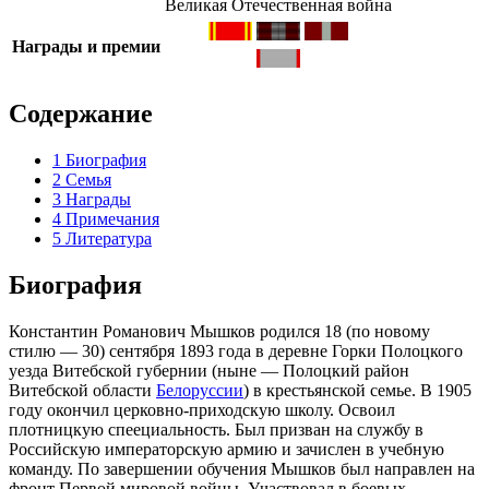
Великая Отечественная война
Награды и премии
Содержание
1
Биография
2
Семья
3
Награды
4
Примечания
5
Литература
Биография
Константин Романович Мышков родился
18
(по новому
стилю —
30
) сентября
1893 года
в деревне Горки
Полоцкого
уезда
Витебской губернии
(ныне —
Полоцкий район
Витебской области
Белоруссии
) в крестьянской семье. В
1905
году
окончил церковно-приходскую школу. Освоил
плотницкую спеециальность. Был призван на службу в
Российскую императорскую армию
и зачислен в учебную
команду. По завершении обучения Мышков был направлен на
фронт Первой мировой войны. Участвовал в боевых