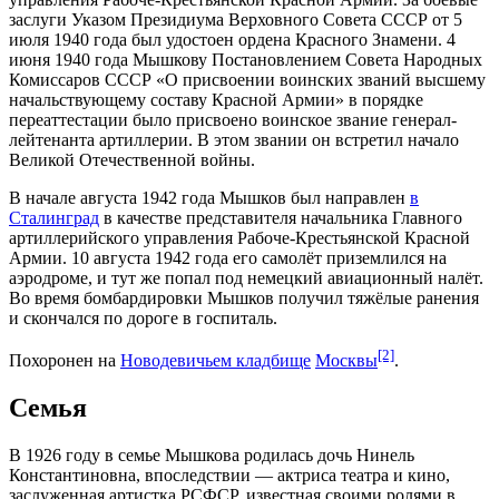
заслуги Указом Президиума Верховного Совета СССР от 5
июля 1940 года был удостоен ордена Красного Знамени. 4
июня 1940 года Мышкову Постановлением Совета Народных
Комиссаров СССР «О присвоении воинских званий высшему
начальствующему составу Красной Армии» в порядке
переаттестации было присвоено воинское звание генерал-
лейтенанта артиллерии. В этом звании он встретил начало
Великой Отечественной войны.
В начале августа
1942 года
Мышков был направлен
в
Сталинград
в качестве представителя начальника Главного
артиллерийского управления Рабоче-Крестьянской Красной
Армии.
10 августа
1942 года его самолёт приземлился на
аэродроме, и тут же попал под немецкий авиационный налёт.
Во время бомбардировки Мышков получил тяжёлые ранения
и скончался по дороге в госпиталь.
[2]
Похоронен на
Новодевичьем кладбище
Москвы
.
Семья
В 1926 году в семье Мышкова родилась дочь Нинель
Константиновна, впоследствии — актриса театра и кино,
заслуженная артистка РСФСР, известная своими ролями в