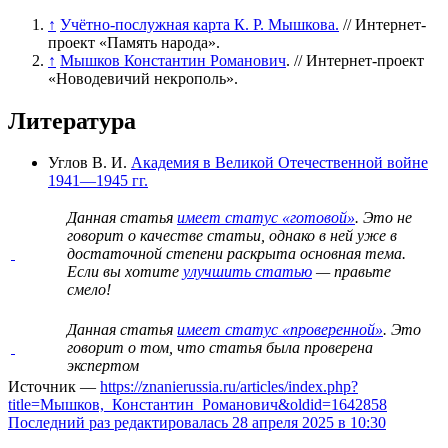
↑
Учётно-послужная карта К. Р. Мышкова.
// Интернет-
проект «Память народа».
↑
Мышков Константин Романович
. // Интернет-проект
«Новодевичий некрополь».
Литература
Углов В. И.
Академия в Великой Отечественной войне
1941—1945 гг.
Данная статья
имеет статус «готовой»
. Это не
говорит о
качестве статьи
, однако в ней уже в
достаточной степени раскрыта основная тема.
Если вы хотите
улучшить статью
— правьте
смело!
Данная статья
имеет статус «проверенной»
. Это
говорит о том, что статья была проверена
экспертом
Источник —
https://znanierussia.ru/articles/index.php?
title=Мышков,_Константин_Романович&oldid=1642858
Последний раз редактировалась 28 апреля 2025 в 10:30