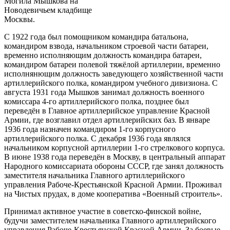
Могила Мышкова на
Новодевичьем кладбище
Москвы.
С 1922 года был помощником командира батальона,
командиром взвода, начальником строевой части батареи,
временно исполняющим должность командира батареи,
командиром батареи полевой тяжёлой артиллерии, временно
исполнянющим должность заведующего хозяйственной части
артиллерийского полка, командиром учебного дивизиона. С
августа
1931 года
Мышков занимал должность военного
комиссара 4-го артиллерийского полка, позднее был
переведён в Главное артиллерийское управление Красной
Армии, где возглавил отдел артиллерийских баз. В январе
1936 года назначен командиром 1-го корпусного
артиллерийского полка. С декабря 1936 года являлся
начальником корпусной артиллерии 1-го стрелкового корпуса.
В июне
1938 года
переведён в Москву, в центральный аппарат
Народного комиссариата обороны СССР, где занял должность
заместителя начальника Главного артиллерийского
управления Рабоче-Крестьянской Красной Армии. Проживал
на Чистых прудах, в доме кооператива «Военный строитель».
Принимал активное участие в советско-финской войне,
будучи заместителем начальника Главного артиллерийского
управления Рабоче-Крестьянской Красной Армии. За боевые