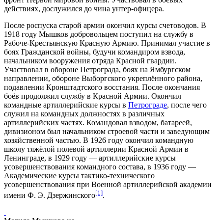
действиях, дослужился до чина
унтер-офицера
.
После роспуска старой армии окончил курсы счетоводов. В
1918 году
Мышков добровольцем поступил на службу в
Рабоче-Крестьянскую Красную Армию
. Принимал участие в
боях Гражданской войны, будучи командиром взвода,
начальником вооружения отряда
Красной гвардии
.
Участвовал в
обороне Петрограда
, боях на Ямбургском
направлении, обороне Выборгского укреплённого района,
подавлении
Кронштадтского восстания
. После окончания
боёв продолжил службу в Красной Армии. Окончил
командные артиллерийские курсы в
Петрограде
, после чего
служил на командных должностях в различных
артиллерийских частях. Командовал взводом, батареей,
дивизионом был начальником строевой части и заведующим
хозяйственной частью. В
1926 году
окончил командную
школу тяжёлой полевой артиллерии Красной Армии в
Ленинграде, в
1929 году
— артиллерийские курсы
усовершенствования командного состава, в
1936 году
—
Академические курсы тактико-технического
усовершенствования при
Военной артиллерийской академии
[1]
имени Ф. Э. Дзержинского
.