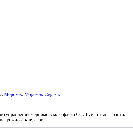
м.
Морозов
;
Морозов, Сергей
.
итуправления Черноморского флота СССР; капитан 1 ранга.
а, режиссёр-педагог.