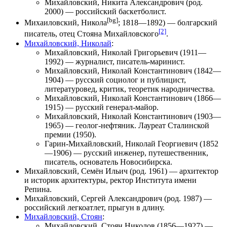
Михайловский, Никита Александрович
(род.
2000) — российский баскетболист.
[bg]
Михаиловский, Никола
; 1818—1892) — болгарский
[2]
писатель, отец
Стояна Михайловского
.
Михайловский, Николай
:
Михайловский, Николай Григорьевич
(1911—
1992) — журналист, писатель-маринист.
Михайловский, Николай Константинович
(1842—
1904) — русский социолог и публицист,
литературовед, критик, теоретик народничества.
Михайловский, Николай Константинович
(1866—
1915) — русский генерал-майор.
Михайловский, Николай Константинович
(1903—
1965) — геолог-нефтяник. Лауреат Сталинской
премии (1950).
Гарин-Михайловский, Николай Георгиевич
(1852
—1906) — русский инженер, путешественник,
писатель, основатель Новосибирска.
Михайловский, Семён Ильич
(род. 1961) — архитектор
и историк архитектуры, ректор Института имени
Репина.
Михайловский, Сергей Александрович
(род. 1987) —
российский легкоатлет, прыгун в длину.
Михайловский, Стоян
:
Михайловский, Стоян Николов
(1856—1927) —