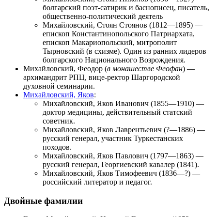
болгарский поэт-сатирик и баснописец, писатель,
общественно-политический деятель
Михайловский, Стоян Стоянов
(1812—1895) —
епископ Константинопольского Патриархата,
епископ Макариопольский, митрополит
Тырновский (в схизме). Один из ранних лидеров
болгарского Национального Возрождения.
Михайловский, Феодор
(
в монашестве Феофан
) —
архимандрит РПЦ, вице-ректор Шаргородской
духовной семинарии.
Михайловский, Яков
:
Михайловский, Яков Иванович
(1855—1910) —
доктор медицины, действительный статский
советник.
Михайловский, Яков Лаврентьевич
(?—1886) —
русский генерал, участник Туркестанских
походов.
Михайловский, Яков Павлович
(1797—1863) —
русский генерал, Георгиевский кавалер (1841).
Михайловский, Яков Тимофеевич
(1836—?) —
российский литератор и педагог.
Двойные фамилии