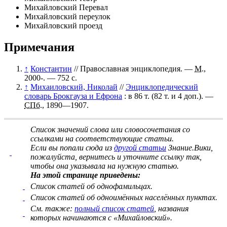
Михайловский Перевал
Михайловский переулок
Михайловский проезд
Примечания
↑
Константин
//
Православная энциклопедия
. —
М.
,
2000-. — 752 с.
↑
Михаиловский, Николай
//
Энциклопедический
словарь Брокгауза и Ефрона
: в 86 т. (82 т. и 4 доп.). —
СПб.
, 1890—1907.
Список значений слова или словосочетания со
ссылками на соответствующие статьи
.
Если вы попали сюда из
другой статьи
Знание.Вики,
пожалуйста, вернитесь и
уточните ссылку
так,
чтобы она указывала на нужную статью.
На этой странице приведены:
Список статей об однофамильцах.
Список статей об одноимённых населённых пунктах.
См. также:
полный список статей
, названия
которых начинаются с «Михайловский».