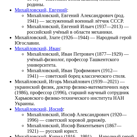
родины.
Михайловский, Евгений
:
Михайловский, Евгений Александрович
(род.
1941) — заслуженный военный лётчик СССР.
Михайловский, Евгений Ильич
(1937—2013) —
российский учёный в области механики.
Михайловский, Злате
(1926—1944) — Народный герой
Югославии.
Михайловский, Иван
:
Михайловский, Иван Петрович
(1877—1929) —
учёный-физиолог, профессор Ташкентского
университета.
Михайловский, Иван Трофимович
(1912—
1941) — советский борец классического стиля.
Михайловский, Игорь Михайлович
(1939—2021) —
украинский физик, доктор физико-математичних наук
(1986), профессор (1996), старший научный сотрудник
Харьковского физико-технического института НАН
Украины.
Михайловский, Иосиф
:
Михайловский, Иосиф Александрович
(1920—
1996) — советский хоровой дирижёр.
Михайловский, Иосиф Викентьевич
(1867—
1921) — русский юрист.
Михайловский, Кирил
(1916—1991) — Народный герой