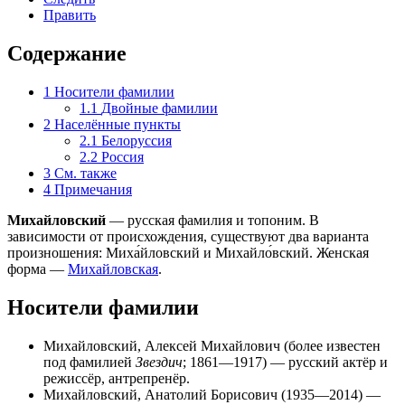
Править
Содержание
1
Носители фамилии
1.1
Двойные фамилии
2
Населённые пункты
2.1
Белоруссия
2.2
Россия
3
См. также
4
Примечания
Михайловский
— русская фамилия и топоним. В
зависимости от происхождения, существуют два варианта
произношения: Миха́йловский и Михайло́вский. Женская
форма —
Михайловская
.
Носители фамилии
Михайловский, Алексей Михайлович
(более известен
под фамилией
Звездич
; 1861—1917) — русский актёр и
режиссёр, антрепренёр.
Михайловский, Анатолий Борисович
(1935—2014) —