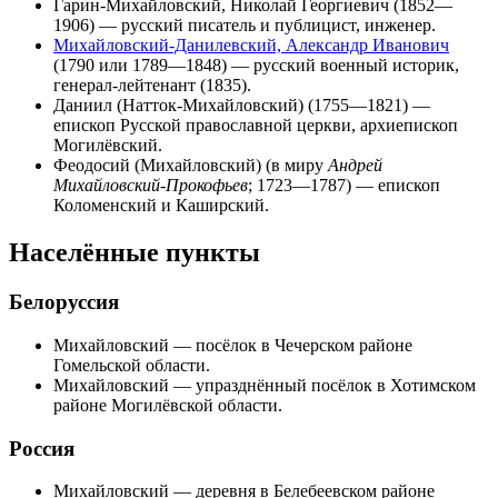
Гарин-Михайловский, Николай Георгиевич
(1852—
1906) — русский писатель и публицист, инженер.
Михайловский-Данилевский, Александр Иванович
(1790 или 1789—1848) — русский военный историк,
генерал-лейтенант (1835).
Даниил (Натток-Михайловский)
(1755—1821) —
епископ Русской православной церкви, архиепископ
Могилёвский.
Феодосий (Михайловский)
(в миру
Андрей
Михайловский-Прокофьев
; 1723—1787) — епископ
Коломенский и Каширский.
Населённые пункты
Белоруссия
Михайловский
— посёлок в Чечерском районе
Гомельской области.
Михайловский
— упразднённый посёлок в
Хотимском
районе
Могилёвской области.
Россия
Михайловский
— деревня в Белебеевском районе