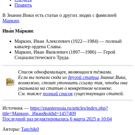
Править
В Знание.Вики есть статьи о других людях с фамилией
Маркин
.
Ива́н Ма́ркин
:
Маркин, Иван Алексеевич
(1922—1984) — полный
кавалер ордена Славы.
Маркин, Иван Яковлевич
(1897—1986) — Герой
Социалистического Труда.
Список однофамильцев, являющихся тёзками
.
Если вы попали сюда из
другой статьи
Знание.Вики,
возможно, стоит
уточнить ссылку
так, чтобы она
указывала на статью о конкретном человеке.
См. также
полный список
существующих статей.
Источник —
https://znanierussia.ru/articles/index.php?
title=Маркин,_Иван&oldid=1457409
Последний раз редактировалась 6 марта 2025 в 10:04
Авторы:
Tanchik0