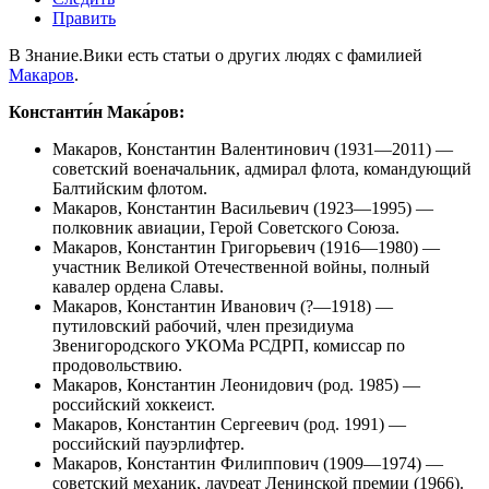
Править
В Знание.Вики есть статьи о других людях с фамилией
Макаров
.
Константи́н Мака́ров:
Макаров, Константин Валентинович
(1931—2011) —
советский военачальник, адмирал флота, командующий
Балтийским флотом.
Макаров, Константин Васильевич
(1923—1995) —
полковник авиации, Герой Советского Союза.
Макаров, Константин Григорьевич
(1916—1980) —
участник Великой Отечественной войны, полный
кавалер ордена Славы.
Макаров, Константин Иванович
(?—1918) —
путиловский рабочий, член президиума
Звенигородского УКОМа РСДРП, комиссар по
продовольствию.
Макаров, Константин Леонидович
(род. 1985) —
российский хоккеист.
Макаров, Константин Сергеевич
(род. 1991) —
российский пауэрлифтер.
Макаров, Константин Филиппович
(1909—1974) —
советский механик, лауреат Ленинской премии (1966).