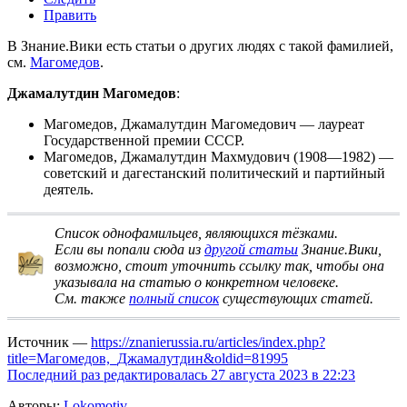
Править
В Знание.Вики есть статьи о других людях с такой фамилией,
см.
Магомедов
.
Джамалутдин Магомедов
:
Магомедов, Джамалутдин Магомедович
— лауреат
Государственной премии СССР.
Магомедов, Джамалутдин Махмудович
(1908—1982) —
советский и дагестанский политический и партийный
деятель.
Список однофамильцев, являющихся тёзками
.
Если вы попали сюда из
другой статьи
Знание.Вики,
возможно, стоит
уточнить ссылку
так, чтобы она
указывала на статью о конкретном человеке.
См. также
полный список
существующих статей.
Источник —
https://znanierussia.ru/articles/index.php?
title=Магомедов,_Джамалутдин&oldid=81995
Последний раз редактировалась 27 августа 2023 в 22:23
Авторы:
Lokomotiv