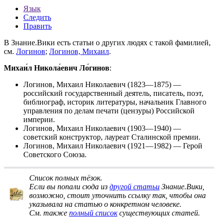
Язык
Следить
Править
В Знание.Вики есть статьи о других людях с такой фамилией,
см.
Логинов
;
Логинов, Михаил
.
Михаи́л Никола́евич Ло́гинов
:
Логинов, Михаил Николаевич
(1823—1875) —
российский государственный деятель, писатель, поэт,
библиограф, историк литературы, начальник Главного
управления по делам печати (цензуры) Российской
империи.
Логинов, Михаил Николаевич
(1903—1940) —
советский конструктор, лауреат Сталинской премии.
Логинов, Михаил Николаевич
(1921—1982) — Герой
Советского Союза.
Список полных тёзок
.
Если вы попали сюда из
другой статьи
Знание.Вики,
возможно, стоит
уточнить ссылку
так, чтобы она
указывала на статью о конкретном человеке.
См. также
полный список
существующих статей.