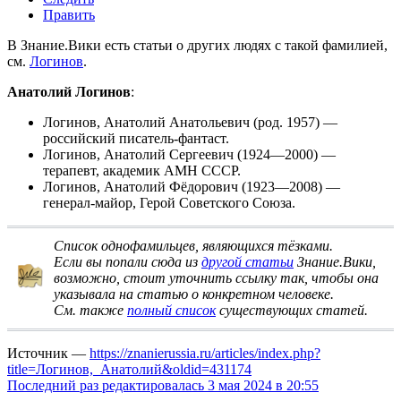
Править
В Знание.Вики есть статьи о других людях с такой фамилией,
см.
Логинов
.
Анатолий Логинов
:
Логинов, Анатолий Анатольевич
(род. 1957) —
российский писатель-фантаст.
Логинов, Анатолий Сергеевич
(1924—2000) —
терапевт, академик АМН СССР.
Логинов, Анатолий Фёдорович
(1923—2008) —
генерал-майор, Герой Советского Союза.
Список однофамильцев, являющихся тёзками
.
Если вы попали сюда из
другой статьи
Знание.Вики,
возможно, стоит
уточнить ссылку
так, чтобы она
указывала на статью о конкретном человеке.
См. также
полный список
существующих статей.
Источник —
https://znanierussia.ru/articles/index.php?
title=Логинов,_Анатолий&oldid=431174
Последний раз редактировалась 3 мая 2024 в 20:55