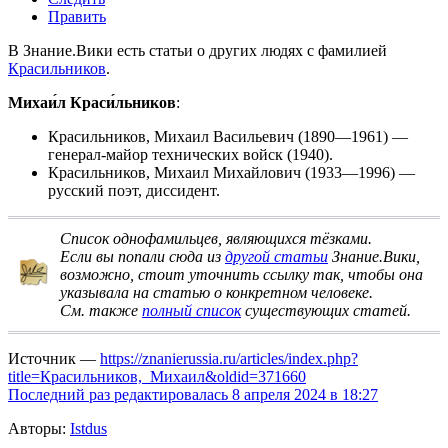
Править
В Знание.Вики есть статьи о других людях с фамилией
Красильников
.
Михаи́л Краси́льников
:
Красильников, Михаил Васильевич
(1890—1961) —
генерал-майор технических войск (1940).
Красильников, Михаил Михайлович
(1933—1996) —
русский поэт, диссидент.
Список однофамильцев, являющихся тёзками
.
Если вы попали сюда из
другой статьи
Знание.Вики,
возможно, стоит
уточнить ссылку
так, чтобы она
указывала на статью о конкретном человеке.
См. также
полный список
существующих статей.
Источник —
https://znanierussia.ru/articles/index.php?
title=Красильников,_Михаил&oldid=371660
Последний раз редактировалась 8 апреля 2024 в 18:27
Авторы:
Istdus