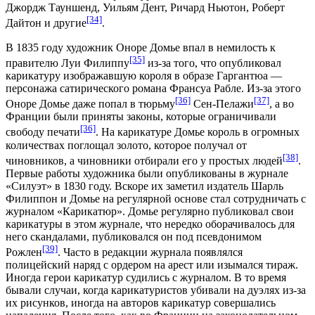
Джордж Тауншенд, Уильям Дент, Ричард Ньютон, Роберт
[34]
Дайтон и другие
.
В 1835 году художник Оноре Домье впал в немилость к
[35]
правителю Луи Филиппу
из-за того, что опубликовал
карикатуру изображавшую короля в образе Гаргантюа —
персонажа сатирического романа Франсуа Рабле. Из-за этого
[36]
[37]
Оноре Домье
даже попал в тюрьму
Сен-Пелажи
, а во
Франции были приняты законы, которые ограничивали
[36]
свободу печати
. На карикатуре Домье король в огромных
количествах поглощал золото, которое получал от
[38]
чиновников, а чиновники отбирали его у простых людей
.
Первые работы художника были опубликованы в журнале
«Силуэт» в 1830 году. Вскоре их заметил издатель Шарль
Филиппон и Домье на регулярной основе стал сотрудничать с
журналом «Карикатюр». Домье регулярно публиковал свои
карикатуры в этом журнале, что нередко оборачивалось для
него скандалами, публиковался он под псевдонимом
[39]
Рожлен
. Часто в редакции журнала появлялся
полицейский наряд с ордером на арест или изымался тираж.
Иногда герои карикатур судились с журналом. В то время
бывали случаи, когда карикатуристов убивали на дуэлях из-за
их рисунков, иногда на авторов карикатур совершались