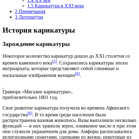
1.4
XX век
1.5
Карикатура в XXI веке
2
Примечания
3
Литература
История карикатуры
Зарождение карикатуры
Некоторое количество карикатур дошло до XXI столетия со
[5]
времен каменного века
. Сохранились карикатуры эпохи
матриархата, которые представляют собой глиняные и
[6]
наскальные изображения женщин
.
Гравюра «Магазин карикатуры»,
приблизительно 1801 год.
Свое развитие карикатура получила во времена Афинского
[6]
государства
. В то время среди населения была
распространена вазовая живопись. Вазы выполняли несколько
функций — в них хранили зерно, оливковое масло и при этом
они служили украшением для дома. Амфоры расписывались
религиозными сюжетами, сценками из жизни, некоторые из