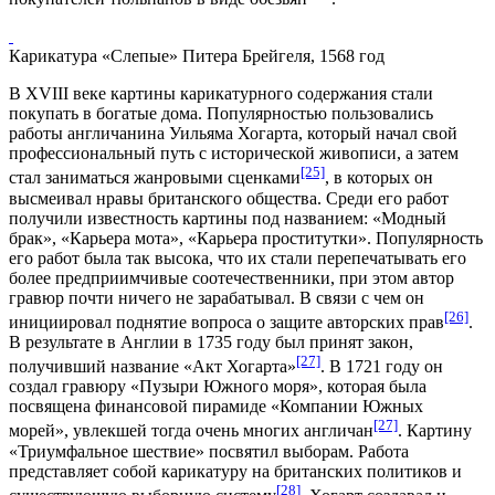
Карикатура «Слепые» Питера Брейгеля, 1568 год
В XVIII веке картины карикатурного содержания стали
покупать в богатые дома. Популярностью пользовались
работы англичанина Уильяма Хогарта, который начал свой
профессиональный путь с исторической живописи, а затем
[25]
стал заниматься жанровыми сценками
, в которых он
высмеивал нравы британского общества. Среди его работ
получили известность картины под названием: «Модный
брак», «Карьера мота», «Карьера проститутки». Популярность
его работ была так высока, что их стали перепечатывать его
более предприимчивые соотечественники, при этом автор
гравюр почти ничего не зарабатывал. В связи с чем он
[26]
инициировал поднятие вопроса о защите авторских прав
.
В результате в Англии в 1735 году был принят закон,
[27]
получивший название «Акт Хогарта»
. В 1721 году он
создал гравюру «Пузыри Южного моря», которая была
посвящена финансовой пирамиде «Компании Южных
[27]
морей», увлекшей тогда очень многих англичан
. Картину
«Триумфальное шествие» посвятил выборам. Работа
представляет собой карикатуру на британских политиков и
[28]