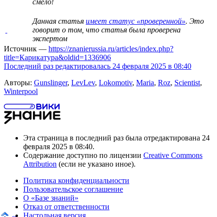
смело!
Данная статья
имеет статус «проверенной»
. Это
говорит о том, что статья была проверена
экспертом
Источник —
https://znanierussia.ru/articles/index.php?
title=Карикатура&oldid=1336906
Последний раз редактировалась 24 февраля 2025 в 08:40
Авторы:
Gunslinger
,
LevLev
,
Lokomotiv
,
Maria
,
Roz
,
Scientist
,
Winterpool
Эта страница в последний раз была отредактирована 24
февраля 2025 в 08:40.
Содержание доступно по лицензии
Creative Commons
Attribution
(если не указано иное).
Политика конфиденциальности
Пользовательское соглашение
О «Базе знаний»
Отказ от ответственности
Настольная версия