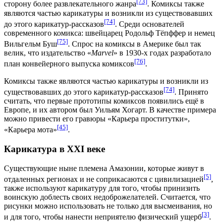
[73]
сторону более развлекательного жанра
. Комиксы также
являются частью карикатуры и возникли из существовавших
[74]
до этого карикатур-рассказов
. Среди основателей
современного комикса: швейцарец
Родольф Тёпффер
и немец
[75]
Вильгельм Бу
ш
. Спрос на комиксы в Америке был так
велик, что издательство «
Marvel
» в 1930-х годах разработало
[76]
план конвейерного выпуска комиксов
.
Комиксы также являются частью карикатуры и возникли из
[74]
существовавших до этого карикатур-рассказов
. Принято
считать, что первые прототипы комиксов появились ещё в
Европе, и их автором был Уильям Хогарт. В качестве примера
можно привести его гравюры «Карьера проститутки»,
[45]
«Карьера мота»
.
Карикатура в XXI веке
Существующие ныне племена Амазонии, которые живут в
[5]
отдаленных регионах и не соприкасаются с цивилизацией
,
также используют карикатуру для того, чтобы принизить
воинскую доблесть своих недоброжелателей. Считается, что
рисунки можно использовать не только для высмеивания, но
[3]
и для того, чтобы нанести неприятелю физический ущерб
.