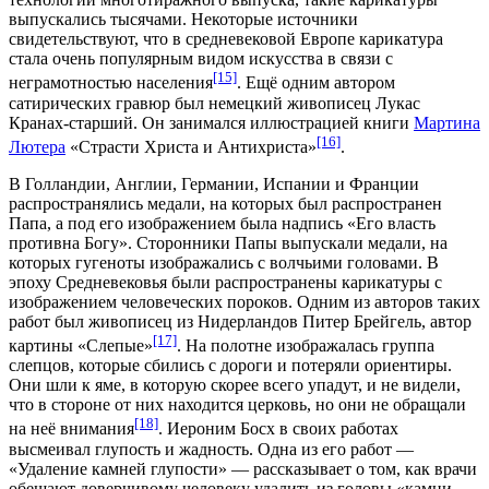
выпускались тысячами. Некоторые источники
свидетельствуют, что в средневековой Европе карикатура
стала очень популярным видом искусства в связи с
[15]
неграмотностью населения
. Ещё одним автором
сатирических гравюр был немецкий живописец
Лукас
Кранах-старший
. Он занимался иллюстрацией книги
Мартина
[16]
Лютера
«Страсти Христа и Антихриста»
.
В Голландии, Англии, Германии, Испании и Франции
распространялись медали, на которых был распространен
Папа, а под его изображением была надпись «Его власть
противна Богу». Сторонники Папы выпускали медали, на
которых гугеноты изображались с волчьими головами. В
эпоху Средневековья были распространены карикатуры с
изображением человеческих пороков. Одним из авторов таких
работ был живописец из Нидерландов
Питер Брейгель
, автор
[17]
картины «Слепые»
. На полотне изображалась группа
слепцов, которые сбились с дороги и потеряли ориентиры.
Они шли к яме, в которую скорее всего упадут, и не видели,
что в стороне от них находится церковь, но они не обращали
[18]
на неё внимания
. Иероним Босх в своих работах
высмеивал глупость и жадность. Одна из его работ —
«Удаление камней глупости» — рассказывает о том, как врачи
обещают доверчивому человеку удалить из головы «камни