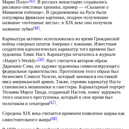
[45]
Марко Поло»
. В русских монастырях создавались
рисовано-текстовые хроники, пример — «Сказание о
Мамаевом побоище». В средневековье на Руси были
популярны фряжские картинки, позднее получившие
название «потешные листы», в XIX веке они получили
[46]
название лубки
.
Карикатура активно использовалась во время Гражданской
войны северных штатов Америки с южными. Известным
создателем идеологических карикатур того времени был
художник Томас Наст. Карикатуры печатались в журнале
[36]
«Harper’s Weekly»
. Наст считается автором образа
Дядюшки Сэма, по задумке художника символизирующего
федеральное правительство. Прототипом этого образа был
бизнесмен Сэмюэл Уилсон, который занимался поставкой
мяса американской армии. Также, героями карикатур Наста
становились мошенники и гангстеры. Карикатурный портрет
Уильяма Марси Твида, созданный Настом, помог задержать
этого опасного преступника, который в свое время был
[47]
политиком и сенатором
.
Середина XIX века считается временем появление шаржа как
[48]
самостоятельного жанра
.