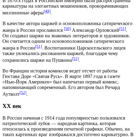
В 1870-х годах в Российской империи были распространены
карикатуры на элегантных мошенников, проворачивающих
[49]
миллионные аферы
.
В качестве автора шаржей и основоположника сатирического
[50]
[51]
жанра в России прославился
Александр Орловский
.
Он создавал шаржи на знакомых литераторов и художников.
Он считается одним из основоположников сатирического
[51]
жанра в России
. Воспитанники Царскосельского лицея
также увлекались рисованием шаржей, благодаря чему
[51]
сохранились шаржи на Пушкина
.
Во Франции история комиксов ведет отсчет от работы
Гюстава Доре
«Святая Русь». В марте 1897 года в газете
«Нью-Йорк Америкен» был напечатан первый комикс,
напоминающий современный. Его автором был Ричард
[52]
Аутколт
.
XX век
В России начиная с 1914 года популярностью пользовался
патриотический лубок — народная картинка, которая
относилась к произведениям печатной графики. Обычно, на
таких картинках враг изображался достаточно карикатурно. В