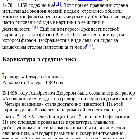
[11]
1478—1458 годах до н.э
. Хотя при её правлении страна
испытывала экономический подъём, строились объекты,
многие конфликты решались мирным путём, обычные люди
часто рисовали обидные картинки о её жизни и
[12]
деятельности
. Ещё одним героем древнеегипетской
карикатуры стал фараон
Рамзес III
. Известен папирус, на
котором фараон изображается в виде льва: он сидел за
[13]
шашечным столом напротив антилопы
.
Карикатура в средние века
Гравюра «Четыре всадника»,
Альбрехта Дюрера, 1489 год.
В 1498 году
Альбрехтом Дюрером
была создана серия гравюр
«Апокалипсис», и одна из гравюр этой серии под названием
«Четыре всадника» стала достаточно известной. На этой
карикатуре изображался папа римский, его епископы, и
[14]
[14]
знать
. В XV веке
Лейпциг
был
центром Реформации.
На его площади продавались карикатуры, главными
действующими персонажами которых были католические
священники. Благодаря развитию и совершенствованию
технологий многотиражного выпуска, такие карикатуры