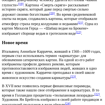
[19]
глупости»
. Картина «Смерть скряги» рассказывает
историю скряги, который даже перед смертью сильно
[20]
дорожит своими богатствами
. Во время средневековой
охоты на ведьм, создавались картины, которые отображали
[21]
атмосферу страха перед колдунами и ведьмами
. Одна из
картин Михаэля Герца — «Шабаш ведьм на Брокене»
[22]
изображает сборище ведьм в гротескном виде
.
Новое время
Итальянец
Аннибале Карраччи
, живший в 1560—1609 годах,
первым стал использовать термин «карикатура» для
обозначения сатирических картин. На одной из его работ
изображены профили древних римлян, которым
противопоставляются изображения людей, живших в одно
время с художником. Карраччи преподавал в своей школе
[23]
живописи искусство создания карикатуры
.
В XVII веке появились первые финансовые пирамиды,
которые также нашли свое отображение в карикатурах. В то
[22]
время в Голландии процветала «тюльпановая лихорадка»
.
Художник
Ян Брейгель
изобразил в своей работе продавцов и
[24]
покупателей тюльпанов в виде обезьян
.