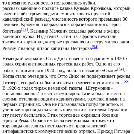
то время популярностью пользовались лубки,
рассказывающие о подвиге казака Кузьмы Крючкова, который
вместе ещё с тремя людьми смог атаковать прусский
кавалерийский разъезд, численность которого превышала 30
человек. Крючков изображался в образе былинного героя-
[53]
богатыря
. Казимир Малевич создавал работы в жанре
военного лубка. Издатели Сытин и Сафронов печатали
тысячами картинки, которые прославляли сестру милосердия
[54]
Римму Иванову, штабс-капитана Нестерова
.
Немецкий художник
Отто Дикс
известен созданием в 1920-х
годах серии антивоенных гротескных работ. Одно из его
[54]
работ, написанная в 1920 году, носила название «Окоп»
.
Когда стало очевидно, что Отто Дикс не поддерживает режим
[55]
Гитлера, его работы были изъяты из музеев и уничтожены
.
В 1920-х годах тираж немецкой газеты «Штурмовик»
составлял около 2 тысяч экземпляров. Газета была известна
своими отталкивающими карикатурами, размещенными на
первых страницах. Она не пользовалась популярностью, и
уличные торговцы пытались предложить жителям Германии
эту газету бесплатно. Этих торговцев охраняли боевики
Эрнста Рёма. Охрана им была необходима потому, что
торговцы опасались пострадать от представителей
антифашистских коммунистических отрядов. Приход Гитлера