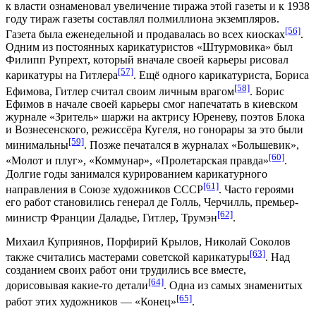
к власти ознаменовал увеличение тиража этой газеты и к 1938
году тираж газеты составлял полмиллиона экземпляров.
[56]
Газета была еженедельной и продавалась во всех киосках
.
Одним из постоянных карикатуристов «Штурмовика» был
Филипп Рупрехт, который вначале своей карьеры рисовал
[57]
карикатуры на
Гитлера
. Ещё одного карикатуриста,
Бориса
[58]
Ефимова
, Гитлер считал своим личным врагом
. Борис
Ефимов в начале своей карьеры смог напечатать в киевском
журнале «Зритель» шаржи на актрису Юреневу, поэтов Блока
и Вознесенского, режиссёра Кугеля, но гонорары за это были
[59]
минимальны
. Позже печатался в журналах «Большевик»,
[60]
«Молот и плуг», «Коммунар», «Пролетарская правда»
.
Долгие годы занимался курированием карикатурного
[61]
направления в Союзе художников СССР
. Часто героями
его работ становились генерал де Голль, Черчилль, премьер-
[62]
министр Франции Даладье, Гитлер, Трумэн
.
Михаил Куприянов
,
Порфирий Крылов
,
Николай Соколов
[63]
также считались мастерами советской карикатуры
. Над
созданием своих работ они трудились все вместе,
[64]
дорисовывая какие-то детали
. Одна из самых знаменитых
[65]
работ этих художников — «Конец»
.