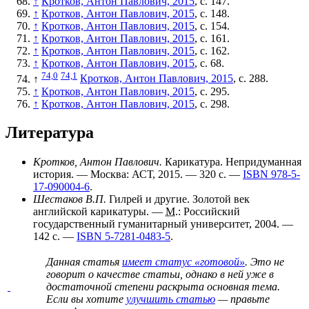
↑
Кротков, Антон Павлович, 2015
, с. 147.
↑
Кротков, Антон Павлович, 2015
, с. 148.
↑
Кротков, Антон Павлович, 2015
, с. 154.
↑
Кротков, Антон Павлович, 2015
, с. 161.
↑
Кротков, Антон Павлович, 2015
, с. 162.
↑
Кротков, Антон Павлович, 2015
, с. 68.
74,0
74,1
↑
Кротков, Антон Павлович, 2015
, с. 288.
↑
Кротков, Антон Павлович, 2015
, с. 295.
↑
Кротков, Антон Павлович, 2015
, с. 298.
Литература
Кротков, Антон Павлович.
Карикатура. Непридуманная
история. — Москва: АСТ, 2015. — 320 с. —
ISBN 978-5-
17-090004-6
.
Шестаков В.П.
Гилрей и другие. Золотой век
английской карикатуры. —
М.
: Российский
государственный гуманитарный университет, 2004. —
142 с. —
ISBN 5-7281-0483-5
.
Данная статья
имеет статус «готовой»
. Это не
говорит о
качестве статьи
, однако в ней уже в
достаточной степени раскрыта основная тема.
Если вы хотите
улучшить статью
— правьте