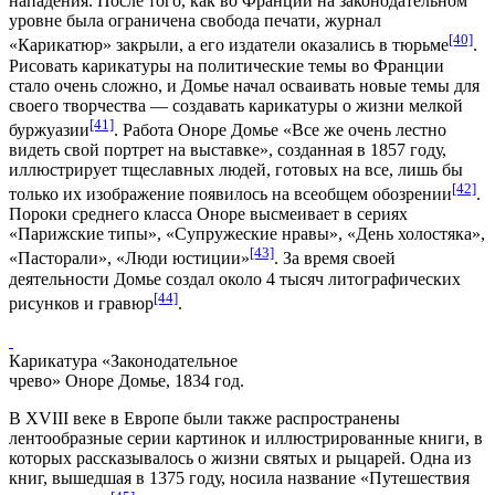
нападения. После того, как во Франции на законодательном
уровне была ограничена свобода печати, журнал
[40]
«Карикатюр» закрыли, а его издатели оказались в тюрьме
.
Рисовать карикатуры на политические темы во Франции
стало очень сложно, и Домье начал осваивать новые темы для
своего творчества — создавать карикатуры о жизни мелкой
[41]
буржуазии
. Работа Оноре Домье «Все же очень лестно
видеть свой портрет на выставке», созданная в 1857 году,
иллюстрирует тщеславных людей, готовых на все, лишь бы
[42]
только их изображение появилось на всеобщем обозрении
.
Пороки среднего класса Оноре высмеивает в сериях
«Парижские типы», «Супружеские нравы», «День холостяка»,
[43]
«Пасторали», «Люди юстиции»
. За время своей
деятельности Домье создал около 4 тысяч литографических
[44]
рисунков и гравюр
.
Карикатура «Законодательное
чрево» Оноре Домье, 1834 год.
В XVIII веке в Европе были также распространены
лентообразные серии картинок и иллюстрированные книги, в
которых рассказывалось о жизни святых и рыцарей. Одна из
книг, вышедшая в 1375 году, носила название «Путешествия