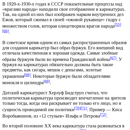
В 1920-х-1930-х годах в СССР показательные процессы над
«врагами народа» находили свое отображение в карикатурах.
Так, на одной из них был изображен нарком внутренних дел
Ежов, который сжимал в своей «ежовой рукавице» гидру с
[55]
множеством голов, которая олицетворяла врагов народа
[66]
.
В советское время одним из самых распространенных образов
для создания карикатур был образ буржуя. Его внешний вид
отличала качественная и хорошая одежда. Самые злобные
[67]
образы буржуев были во времена Гражданской войны
. У
буржуя на карикатурах обязательно должны быть такие
предметы, как сигара, мешок с деньгами, золотые
[68]
украшения
. Некоторые буржуи были обладателями
[69]
монокля и цилиндра
.
Датский карикатурист
Херлуф Бидструп
считал, что
политическая карикатура производит впечатление на зрителя
только тогда, когда она раскрывает не только его лицо, но и
[70]
[71]
сущность проводимой им политики
. Пример —
Киса
[72]
Воробьянинов
, из «12 стульев»
Ильфа и Петрова
.
Во второй половине XX века карикатура стала развиваться в