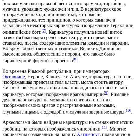
них высмеивали нравы общества того времени, торговцев,
мужчин, уводящих чужих жен и т. д. В карикатурах свое
отображение находили и политики, которые не
придерживались тех принципов, о которых сами же и
заявляли. На некоторых карикатурах изображались Геракл или
[7]
олимпийские боги
. Карикатура получила новый виток
развития благодаря греческому театру, в то время часто
ставились пьесы, содержащие элементы комедии и пародии.
Во время общественных праздников Великих Дионисий
высмеивались общественные пороки, что также было
[8]
карикатурной формой творчества
.
Во времена Римской республики, при императорах
Октавиане
,
Нероне
,
Калигуле
и Августе, карикатура на стене,
изображавшая представителя власти, могла стоить автору
жизни. Совсем другая политика проводилась относительно
[9]
карикатур, которые изображали врагов империи
. Римляне
делали карикатуры на мозаиках и свитках, и на них
изображали своих врагов с растрёпанными волосами,
[10]
глупыми лицами, а одеждой им служили звериные шкуры
.
Археологами были найдены карикатуры на стенах египетских
[11]
гробниц, на которых изображались чиновники
. Многие
карикатуры создавались на царицу
Хатшепсут
, правившую в