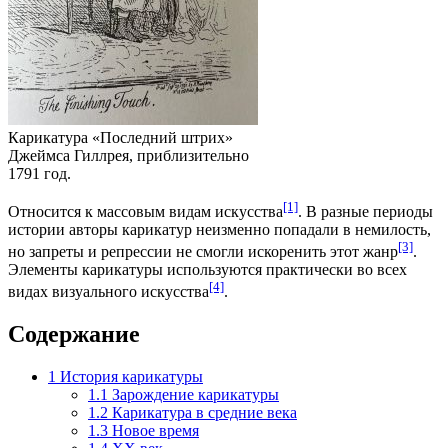
Карикатура «Последний штрих»
Джеймса Гиллрея, приблизительно
1791 год.
[1]
Относится к массовым видам искусства
. В разные периоды
истории авторы карикатур неизменно попадали в немилость,
[3]
но запреты и репрессии не смогли искоренить этот жанр
.
Элементы карикатуры используются практически во всех
[4]
видах визуального искусства
.
Содержание
1
История карикатуры
1.1
Зарождение карикатуры
1.2
Карикатура в средние века
1.3
Новое время