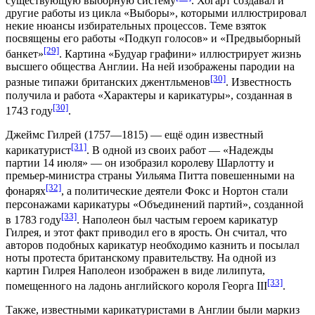
существующую выборную систему
. Хогарт создавал и
другие работы из цикла «Выборы», которыми иллюстрировал
некие нюансы избирательных процессов. Теме взяток
посвящены его работы «Подкуп голосов» и «Предвыборный
[29]
банкет»
. Картина «Будуар графини» иллюстрирует жизнь
высшего общества Англии. На ней изображены пародии на
[30]
разные типажи британских джентльменов
. Известность
получила и работа «Характеры и карикатуры», созданная в
[30]
1743 году
.
Джеймс Гилрей
(1757—1815) — ещё один известный
[31]
карикатурист
. В одной из своих работ — «Надежды
партии 14 июля» — он изобразил королеву Шарлотту и
премьер-министра страны Уильяма Питта повешенными на
[32]
фонарях
, а политические деятели Фокс и Нортон стали
персонажами карикатуры «Объединений партий», созданной
[33]
в 1783 году
. Наполеон был частым героем карикатур
Гилрея, и этот факт приводил его в ярость. Он считал, что
авторов подобных карикатур необходимо казнить и посылал
ноты протеста британскому правительству. На одной из
картин Гилрея
Наполеон
изображен в виде лилипута,
[33]
помещенного на ладонь английского короля Георга III
.
Также, известными карикатуристами в Англии были маркиз