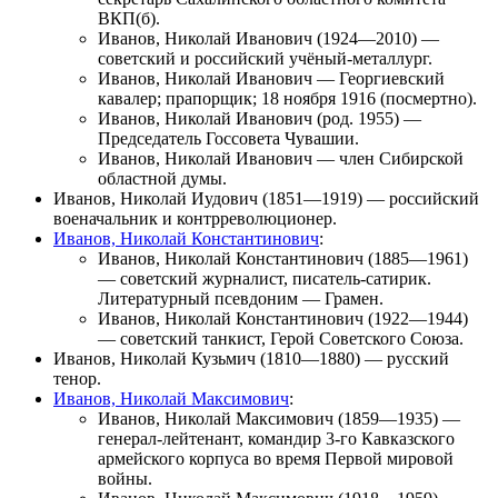
ВКП(б).
Иванов, Николай Иванович
(1924—2010) —
советский и российский учёный-металлург.
Иванов, Николай Иванович
— Георгиевский
кавалер; прапорщик; 18 ноября 1916 (посмертно).
Иванов, Николай Иванович
(род. 1955) —
Председатель Госсовета Чувашии.
Иванов, Николай Иванович
— член Сибирской
областной думы.
Иванов, Николай Иудович
(1851—1919) — российский
военачальник и контрреволюционер.
Иванов, Николай Константинович
:
Иванов, Николай Константинович
(1885—1961)
— советский журналист, писатель-сатирик.
Литературный псевдоним — Грамен.
Иванов, Николай Константинович
(1922—1944)
— советский танкист, Герой Советского Союза.
Иванов, Николай Кузьмич
(1810—1880) — русский
тенор.
Иванов, Николай Максимович
:
Иванов, Николай Максимович
(1859—1935) —
генерал-лейтенант, командир 3-го Кавказского
армейского корпуса во время Первой мировой
войны.