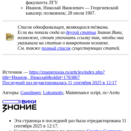
факультета ЛГУ.
Иванов, Николай Яковлевич
—
Георгиевский
кавалер
; полковник; 28 июля 1907.
Список однофамильцев, являющихся тёзками
.
Если вы попали сюда из
другой статьи
Знание.Вики,
возможно, стоит
уточнить ссылку
так, чтобы она
указывала на статью о конкретном человеке.
См. также
полный список
существующих статей.
Источник —
https://znanierussia.ru/articles/index.php?
title=Иванов,_Николай&oldid=1783867
Последний раз редактировалась 11 сентября 2025 в 12:17
Авторы:
Gunslinger
,
Lokomotiv
, Maintenance script, ru>Aertu
Эта страница в последний раз была отредактирована 11
сентября 2025 в 12:17.