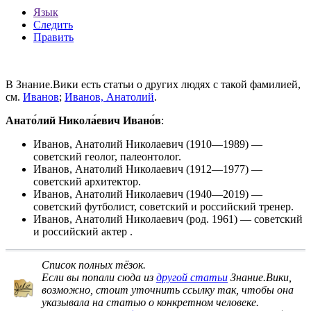
Язык
Следить
Править
В Знание.Вики есть статьи о других людях с такой фамилией,
см.
Иванов
;
Иванов, Анатолий
.
Анато́лий Никола́евич Ивано́в
:
Иванов, Анатолий Николаевич
(1910—1989) —
советский геолог, палеонтолог.
Иванов, Анатолий Николаевич
(1912—1977) —
советский архитектор.
Иванов, Анатолий Николаевич
(1940—2019) —
советский футболист, советский и российский тренер.
Иванов, Анатолий Николаевич
(род. 1961) — советский
и российский актер .
Список полных тёзок
.
Если вы попали сюда из
другой статьи
Знание.Вики,
возможно, стоит
уточнить ссылку
так, чтобы она
указывала на статью о конкретном человеке.