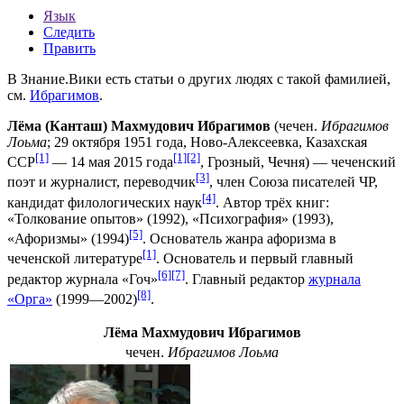
Язык
Следить
Править
В Знание.Вики есть статьи о других людях с такой фамилией,
см.
Ибрагимов
.
Лёма (Канташ) Махмудович Ибрагимов
(
чечен.
Ибрагимов
Лоьма
;
29 октября
1951 года
,
Ново-Алексеевка
,
Казахская
[1]
[1]
[2]
ССР
—
14 мая
2015 года
,
Грозный
,
Чечня
) — чеченский
[3]
поэт и
журналист
, переводчик
, член Союза писателей ЧР,
[4]
кандидат филологических наук
. Автор трёх книг:
«Толкование опытов» (1992), «Психография» (1993),
[5]
«Афоризмы» (1994)
. Основатель жанра
афоризма
в
[1]
чеченской литературе
. Основатель и первый главный
[6]
[7]
редактор журнала
«Гоч»
. Главный редактор
журнала
[8]
«Орга»
(1999—2002)
.
Лёма Махмудович Ибрагимов
чечен.
Ибрагимов Лоьма