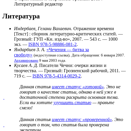
Литературный редактор
Литература
Индербаев, Гелани Вахаевич.
Отражение времени
[Текст] : сборник литературно-критических статей
. —
Грозный: ГУП «Кн. изд-во», 2007. — 543 с. —
1000
экз.
—
ISBN 978-5-98886-081-2
.
Яндарбиев З. А.
«Чечения — битва за
свободу»
.
(недоступная ссылка)
Дата обращения: 6 января 2007.
Архивировано
9 мая 2003 года.
Кусаев А. Д
.
Писатели Чечни: очерки жизни и
творчества
. — Грозный: Грозненский рабочий, 2011. —
719 с. —
ISBN 978-5-4314-0029-2
.
Данная статья
имеет статус «готовой»
. Это не
говорит о
качестве статьи
, однако в ней уже в
достаточной степени раскрыта основная тема.
Если вы хотите
улучшить статью
— правьте
смело!
Данная статья
имеет статус «проверенной»
. Это
говорит о том, что статья была проверена
экспертом