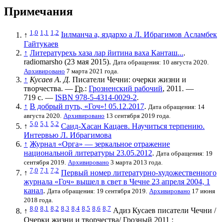
Примечания
1,0
1,1
1,2
↑
Iилманча а, яздархо а Л. Ибрагимов Асламбек
Гайтукаев
↑
Литературехь хаза лар йитина ваха Канташ...
.
radiomarsho (23 мая 2015).
Дата обращения: 10 августа 2020.
Архивировано
7 марта 2021 года.
↑
Кусаев А. Д
.
Писатели Чечни: очерки жизни и
творчества
. —
Гр.
:
Грозненский рабочий
, 2011. —
719 с. —
ISBN 978-5-4314-0029-2
.
↑
В добрый путь, «Гоч»! 05.12.2017
.
Дата обращения: 14
августа 2020.
Архивировано
13 сентября 2019 года.
5,0
5,1
5,2
↑
Саид-Хасан Кацаев. Научиться терпению.
Интервью Л. Ибрагимова
↑
Журнал «Орга» — зеркальное отражение
национальной литературы 23.05.2012
.
Дата обращения: 19
сентября 2019.
Архивировано
3 марта 2013 года.
7,0
7,1
7,2
↑
Первый номер литературно-художественного
журнала «Гоч» вышел в свет в Чечне 23 апреля 2004, 1
канал
.
Дата обращения: 19 сентября 2019.
Архивировано
17 июня
2018 года.
8,0
8,1
8,2
8,3
8,4
8,5
8,6
8,7
↑
Адиз Кусаев писатели Чечни /
Очерки жизни и творчества/ Грозный 2011 :