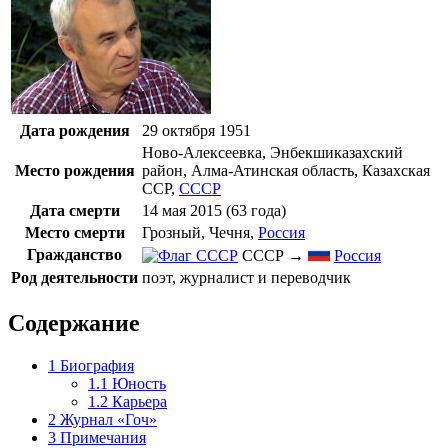
Дата рождения
29 октября
1951
Ново-Алексеевка
,
Энбекшиказахский
Место рождения
район
,
Алма-Атинская область
,
Казахская
ССР
,
СССР
Дата смерти
14 мая
2015
(63 года)
Место смерти
Грозный
,
Чечня
,
Россия
Гражданство
СССР →
Россия
Род деятельности
поэт, журналист и переводчик
Содержание
1
Биография
1.1
Юность
1.2
Карьера
2
Журнал «Гоч»
3
Примечания