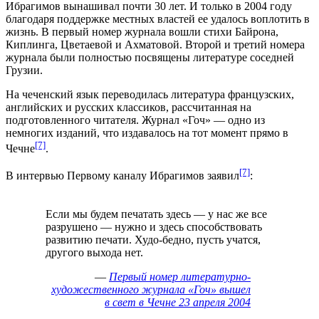
Ибрагимов вынашивал почти 30 лет. И только в 2004 году
благодаря поддержке местных властей ее удалось воплотить в
жизнь. В первый номер журнала вошли стихи Байрона,
Киплинга, Цветаевой и Ахматовой. Второй и третий номера
журнала были полностью посвящены литературе соседней
Грузии.
На чеченский язык переводилась литература французских,
английских и русских классиков, рассчитанная на
подготовленного читателя. Журнал «Гоч» — одно из
немногих изданий, что издавалось на тот момент прямо в
[7]
Чечне
.
[7]
В интервью
Первому каналу
Ибрагимов заявил
:
Если мы будем печатать здесь — у нас же все
разрушено — нужно и здесь способствовать
развитию печати. Худо-бедно, пусть учатся,
другого выхода нет.
—
Первый номер литературно-
художественного журнала «Гоч» вышел
в свет в Чечне 23 апреля 2004