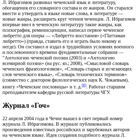
Л. Ибрагимов развивал чеченский язык и литературу,
обогащения его словарного состава и ее жанров. Он старался
ввести и утвердить в языке новые слова, в литературе —
новые жанры, расширить круг чтения чеченцев. Л. Ибрагимов
впервые ввел в чеченскую литературу такие жанры, как
психография, реминисценции, написал первое чеченское
либретто для оперы — «Либретто восстания» («ГIаттаман
либретто») (правда, ставить его и играть было некому и
негде). Он составил и издал в труднейших условиях военного
и послевоенного времени фундаментальные собрания —
"Антологию чеченской поэзии (2003) и «Антологию
всемирной поэзии» (на рус. яз.; 2008), «Смысловой словарь
чеченских фразеологизмов», «Словарь старых и исчезающих
слов чеченского языка», «Словарь технических терминов»
(совместно с доктором филологических наук К. Чокаевым),
[8]
книгу «Чеченские пословицы» и т. д.
. Работал старшим
преподавателем кафедры русской литературы ЧГУ.
Журнал
«Гоч»
22 апреля 2004 года в Чечне вышел в свет первый номер
журнала Л. Ибрагимова. В журнале публиковались
произведения известных российских и зарубежных авторов
на чеченском языке. Идея создания подобного журнала Л.