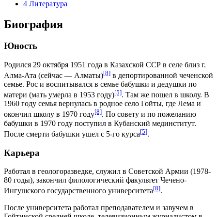
4
Литература
Биография
Юность
Родился
29 октября
1951
года в Казахской ССР в селе близ г.
[8]
Алма-Ата (сейчас — Алматы)
в депортированной чеченской
семье. Рос и воспитывался в семье бабушки и дедушки по
[5]
матери (мать умерла в 1953 году)
. Там же пошел в школу. В
1960 году семья вернулась в родное село Гойты, где Лема и
[8]
окончил школу в 1970 году
. По совету и по пожеланию
бабушки в 1970 году поступил в Кубанский мединститут.
[5]
После смерти бабушки ушел с 5-го курса
.
Карьера
Работал в геологоразведке, служил в Советской Армии (1978-
80 годы), закончил филологический факультет Чечено-
[8]
Ингушского государственного университета
.
После университета работал преподавателем и завучем в
Гойтинской средней школе, телевизионным журналистом в