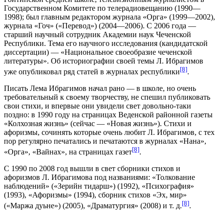
Государственном Комитете по телерадиовещанию (1990—
1998); был главным редактором журнала «Орга» (1999—2002),
журнала «Гоч» («Перевод») (2004—2006). С 2006 года —
старший научный сотрудник
Академии наук Чеченской
Республики
. Тема его научного исследования (кандидатской
диссертации) — «Национальное своеобразие чеченской
литературы». Об историографии своей темы Л. Ибрагимов
[8]
уже опубликовал ряд статей в журналах республики
.
Писать Лема Ибрагимов начал рано — в школе, но очень
требовательный к своему творчеству, не спешил публиковать
свои стихи, и впервые они увидели свет довольно-таки
поздно: в 1990 году на страницах Веденской районной газеты
«Колхозная жизнь» (сейчас — «Новая жизнь»). Стихи и
афоризмы, сочинять которые очень любит Л. Ибрагимов, с тех
пор регулярно печатались и печатаются в журналах «Нана»,
[8]
«Орга», «Вайнах», на страницах газет
.
С 1990 по 2008 год вышли в свет сборники стихов и
афоризмов Л. Ибрагимова под названиями: «Толкование
наблюдений» («Зерийн тидарш») (1992), «Психография»
(1993), «Афоризмы» (1994), сборник стихов «Эх, мир»
[8]
(«Маржа дуьне») (2005), «Драматургия» (2008) и т. д.
.