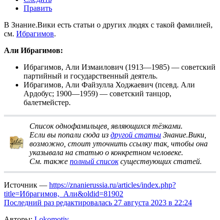
Править
В Знание.Вики есть статьи о других людях с такой фамилией,
см.
Ибрагимов
.
Али Ибрагимов:
Ибрагимов, Али Измаилович
(1913—1985) — советский
партийный и государственный деятель.
Ибрагимов, Али Файзулла Ходжаевич
(псевд. Али
Ардобус; 1900—1959) — советский танцор,
балетмейстер.
Список однофамильцев, являющихся тёзками
.
Если вы попали сюда из
другой статьи
Знание.Вики,
возможно, стоит
уточнить ссылку
так, чтобы она
указывала на статью о конкретном человеке.
См. также
полный список
существующих статей.
Источник —
https://znanierussia.ru/articles/index.php?
title=Ибрагимов,_Али&oldid=81902
Последний раз редактировалась 27 августа 2023 в 22:24
Авторы:
Lokomotiv