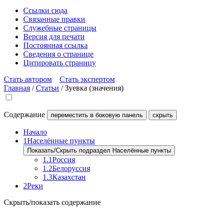
Ссылки сюда
Связанные правки
Служебные страницы
Версия для печати
Постоянная ссылка
Сведения о странице
Цитировать страницу
Стать автором
Стать экспертом
Главная
/
Статьи
/
Зуевка (значения)
Содержание
переместить в боковую панель
скрыть
Начало
1
Населённые пункты
Показать/Скрыть подраздел Населённые пункты
1.1
Россия
1.2
Белоруссия
1.3
Казахстан
2
Реки
Скрыть/показать содержание