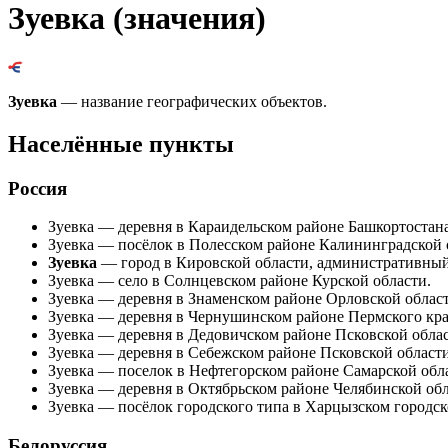
Зуевка (значения)
Зуевка
— название географических объектов.
Населённые пункты
Россия
Зуевка
— деревня в Караидельском районе Башкортостана
Зуевка
— посёлок в Полесском районе Калининградской 
Зуевка
— город в Кировской области, административный 
Зуевка
— село в Солнцевском районе Курской области.
Зуевка
— деревня в Знаменском районе Орловской област
Зуевка
— деревня в
Чернушинском районе
Пермского кра
Зуевка
— деревня в Дедовичском районе Псковской облас
Зуевка
— деревня в Себежском районе Псковской области
Зуевка
— поселок в Нефтегорском районе Самарской обл
Зуевка
— деревня в Октябрьском районе Челябинской обл
Зуевка
— посёлок городского типа в Харцызском городск
Белоруссия