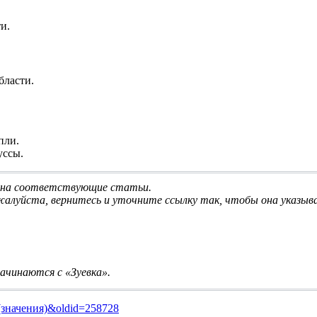
и.
бласти.
пли
.
уссы.
ми на соответствующие статьи
.
жалуйста, вернитесь и
уточните ссылку
так, чтобы она указыв
начинаются с «Зуевка».
ка_(значения)&oldid=258728