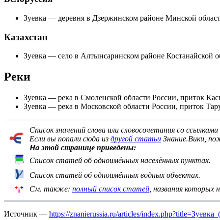
Зуевка
— деревня в
Дзержинском районе
Минской област
Казахстан
Зуевка
— село в Алтынсаринском районе Костанайской о
Реки
Зуевка
— река в
Смоленской области
России, приток
Кас
Зуевка
— река в Московской области России, приток Тар
Список значений слова или словосочетания со ссылка
Если вы попали сюда из
другой статьи
Знание.Вики, по
На этой странице приведены:
Список статей об одноимённых населённых пунктах.
Список статей об одноимённых водных объектах.
См. также:
полный список статей
, названия которых 
Источник —
https://znanierussia.ru/articles/index.php?title=Зуев