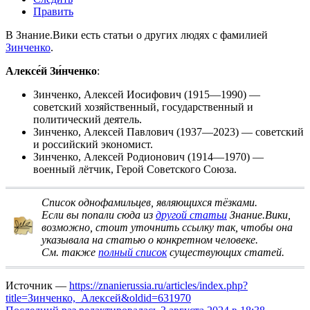
Править
В Знание.Вики есть статьи о других людях с фамилией
Зинченко
.
Алексе́й Зи́нченко
:
Зинченко, Алексей Иосифович
(1915—1990) —
советский хозяйственный, государственный и
политический деятель.
Зинченко, Алексей Павлович
(1937—2023) — советский
и российский экономист.
Зинченко, Алексей Родионович
(1914—1970) —
военный лётчик, Герой Советского Союза.
Список однофамильцев, являющихся тёзками
.
Если вы попали сюда из
другой статьи
Знание.Вики,
возможно, стоит
уточнить ссылку
так, чтобы она
указывала на статью о конкретном человеке.
См. также
полный список
существующих статей.
Источник —
https://znanierussia.ru/articles/index.php?
title=Зинченко,_Алексей&oldid=631970