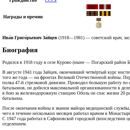
Гражданство
СССР
Награды и премии
Ива́н Григо́рьевич За́йцев
(
1918
—
1981
) — советский врач,
за
Биография
Родился в
1918 году
в селе
Курово
(ныне —
Погарский район
Б
В августе
1941 года
Зайцев, окончивший четвёртый курс инстит
того же года — на фронтах Великой Отечественной войны. Пер
полка 47-й стрелковой дивизии. Проводил большую работу по 
батальонов, он добился максимальной организованности в дел
в бою за железнодорожную станцию Оболь он спас жизни 20 ра
батальона.
После окончания войны в звании майора медицинской службы,
чего в течение нескольких месяцев работал врачом в
Монастыр
С
1947 года
работал в Сафоновской городской (впоследствии ц
отделением.