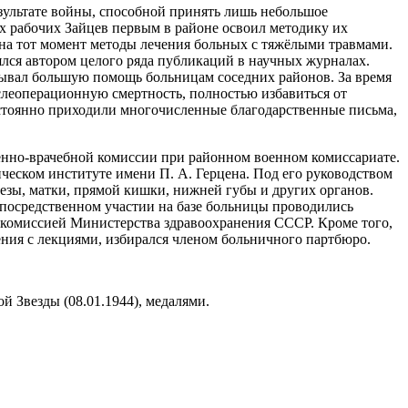
зультате войны, способной принять лишь небольшое
х рабочих Зайцев первым в районе освоил методику их
 на тот момент методы лечения больных с тяжёлыми травмами.
ялся автором целого ряда публикаций в научных журналах.
ывал большую помощь больницам соседних районов. За время
слеоперационную смертность, полностью избавиться от
стоянно приходили многочисленные благодарственные письма,
оенно-врачебной комиссии при районном военном комиссариате.
еском институте имени П. А. Герцена. Под его руководством
лезы, матки, прямой кишки, нижней губы и других органов.
епосредственном участии на базе больницы проводились
й комиссией Министерства здравоохранения СССР. Кроме того,
ения с лекциями, избирался членом больничного партбюро.
й Звезды (08.01.1944), медалями.