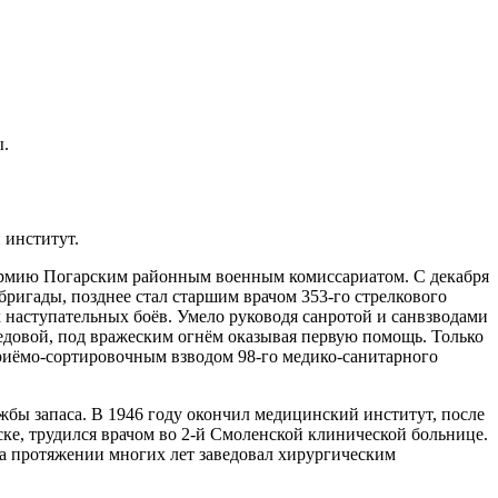
ы
.
 институт.
Армию
Погарским районным военным комиссариатом. С декабря
ригады, позднее стал старшим врачом 353-го стрелкового
наступательных боёв. Умело руководя санротой и санвзводами
редовой, под вражеским огнём оказывая первую помощь. Только
риёмо-сортировочным взводом 98-го медико-санитарного
жбы запаса. В
1946 году
окончил медицинский институт, после
ске
, трудился врачом во 2-й Смоленской клинической больнице.
на протяжении многих лет заведовал хирургическим