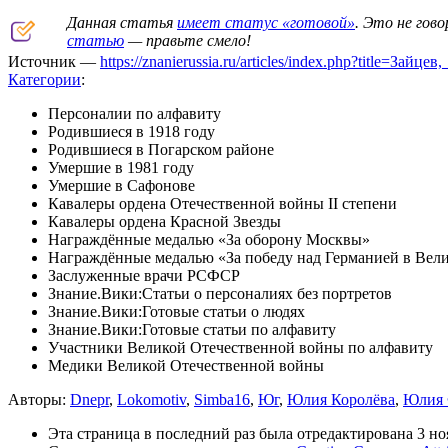
Данная статья
имеет статус «готовой»
. Это не гов
статью
— правьте смело!
Источник —
https://znanierussia.ru/articles/index.php?title=За
Категории
:
Персоналии по алфавиту
Родившиеся в 1918 году
Родившиеся в Погарском районе
Умершие в 1981 году
Умершие в Сафонове
Кавалеры ордена Отечественной войны II степени
Кавалеры ордена Красной Звезды
Награждённые медалью «За оборону Москвы»
Награждённые медалью «За победу над Германией в Вели
Заслуженные врачи РСФСР
Знание.Вики:Статьи о персоналиях без портретов
Знание.Вики:Готовые статьи о людях
Знание.Вики:Готовые статьи по алфавиту
Участники Великой Отечественной войны по алфавиту
Медики Великой Отечественной войны
Авторы:
Dnepr
,
Lokomotiv
,
Simba16
,
Юг
,
Юлия Королёва
,
Юлия
Эта страница в последний раз была отредактирована 3 ноя