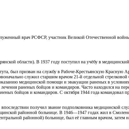
служенный врач РСФСР
, участник
Великой Отечественной войн
рянской области
). В
1937 году
поступил на учёбу в медицинский
ута, был призван на службу в
Рабоче-Крестьянскую Красную 
воначально служил старшим врачом 21-й отдельной стрелковой б
оказанию медицинской помощи и эвакуации раненых в условиях 
е лечения раненых бойцов и командиров. Часто находился на пе
неных бойцов и командиров. С октября 1944 года командовал п
 впоследствии получил звание подполковника медицинской слу
щинской районной
больнице. В
1946
—
1947 годах
жил в
Смолен
ентральной районной) больнице, был её главным врачом, затем 