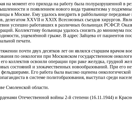
ая на момент его прихода на работу была полуразрушенной в ре
мышленности и появлением нового вида травматизма у подземны
ницы в Москве. Ему удалось внедрить в райбольнице передовые
ргов, делегатом XXVII и XXIX Всесоюзных съездов хирургов. Явл
ствии успешно работавших в различных больницах РСФСР. Оказ
ераций. Коллекттиву больницы удалось снизить до минимума по
одимости, ущемлённой грыже. В адрес Зайцева от пациентов по
нальной печати.
тяжении почти двух десятков лет он являлся старшим врачом в
вания по онкологии при Московском государственном онкологич
 его коллектив освоили операции при раке желудка, грудной же
овых состояний и злокачественных новообразований. При его н
и фельдшерами. Его работа была высоко оценена онкологическо
опагандиста в системе политобразования, выступал среди насел
ове Смоленской области.
денами Отечественной войны 2-й степени (16.11.1944) и Красно