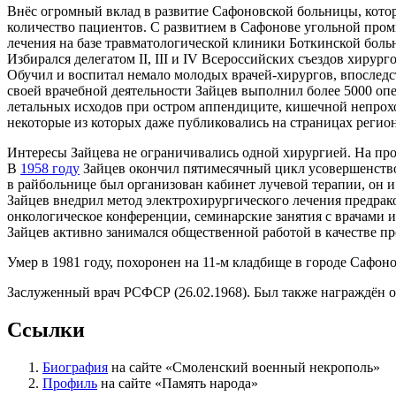
Внёс огромный вклад в развитие Сафоновской больницы, котор
количество пациентов. С развитием в Сафонове угольной про
лечения на базе травматологической клиники Боткинской боль
Избирался делегатом II, III и IV Всероссийских съездов хиру
Обучил и воспитал немало молодых врачей-хирургов, впослед
своей врачебной деятельности Зайцев выполнил более 5000 оп
летальных исходов при остром аппендиците, кишечной непрох
некоторые из которых даже публиковались на страницах регио
Интересы Зайцева не ограничивались одной хирургией. На про
В
1958 году
Зайцев окончил пятимесячный цикл усовершенство
в райбольнице был организован кабинет лучевой терапии, он и
Зайцев внедрил метод электрохирургического лечения предрак
онкологическое конференции, семинарские занятия с врачами 
Зайцев активно занимался общественной работой в качестве пр
Умер в
1981 году
, похоронен на 11-м кладбище в городе Сафон
Заслуженный врач РСФСР (26.02.1968). Был также награждён ор
Ссылки
Биография
на сайте «
Смоленский военный некрополь
»
Профиль
на сайте «
Память народа
»