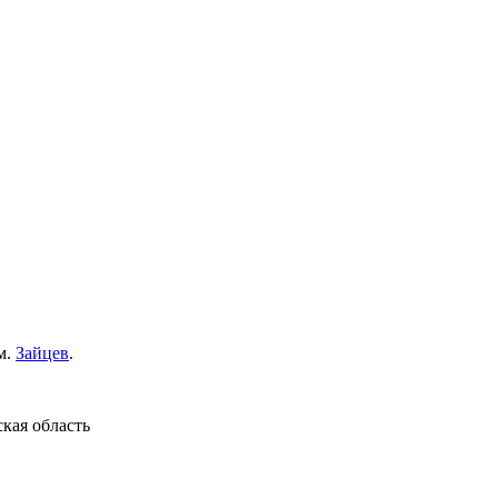
м.
Зайцев
.
кая область