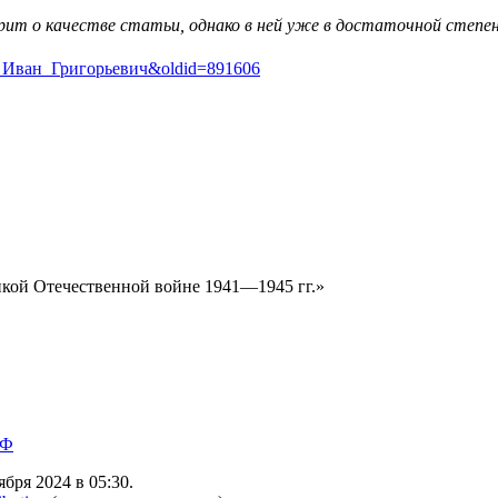
орит о
качестве статьи
, однако в ней уже в достаточной степ
йцев,_Иван_Григорьевич&oldid=891606
кой Отечественной войне 1941—1945 гг.»
 Ф
бря 2024 в 05:30.