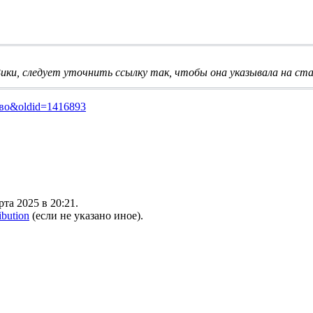
ики, следует
уточнить ссылку
так, чтобы она указывала на ста
арово&oldid=1416893
та 2025 в 20:21.
ibution
(если не указано иное).