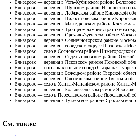
Елизарово
— деревня в Усть-Кубинском районе Вологодс
Елизарово
— деревня в Шуйском районе Ивановской обл
Елизарово
— деревня в Лебяжском районе Кировской обл
Елизарово
— деревня в Подосиновском районе Кировской
Елизарово
— деревня в Мантуровском районе Костромско
Елизарово
— деревня в Троицком административном окр
Елизарово
— деревня в Орехово-Зуевском районе Москов
Елизарово
— деревня в Солнечногорском районе Московс
Елизарово
— деревня в городском округе Шаховская Мос
Елизарово
— село в Сосновском районе Нижегородской о
Елизарово
— деревня в Седельниковском районе Омской 
Елизарово
— деревня в Псковском районе Псковской обл
Елизарово
— посёлок в составе города Сызрань Самарско
Елизарово
— деревня в Бежецком районе Тверской област
Елизарово
— деревня в Оленинском районе Тверской обл
Елизарово
— село в Ханты-Мансийском районе Ханты-Ма
Елизарово
— деревня в Большесельском районе Ярославс
Елизарово
— село в Переславском районе Ярославской об
Елизарово
— деревня в Тутаевском районе Ярославской о
См. также