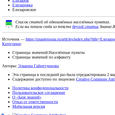
Елизаров
Елизаровка
Елизаровское
Список статей об одноимённых населённых пунктах
.
Если вы попали сюда из текста
другой статьи
Знание.В
Источник —
https://znanierussia.ru/articles/index.php?title=Елиз
Категории
:
Страницы значений:Населённые пункты
Страницы значений по алфавиту
Авторы:
Эльвира Гайнетдинова
Эта страница в последний раз была отредактирована 2 мар
Содержание доступно по лицензии
Creative Commons Attr
Политика конфиденциальности
Пользовательское соглашение
О «Базе знаний»
Отказ от ответственности
Мобильная версия