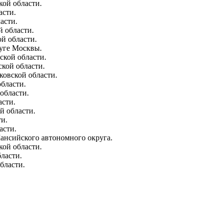
кой области.
асти.
асти.
 области.
й области.
уге Москвы.
ской области.
кой области.
ковской области.
бласти.
области.
асти.
й области.
и.
асти.
нсийского автономного округа.
кой области.
ласти.
бласти.