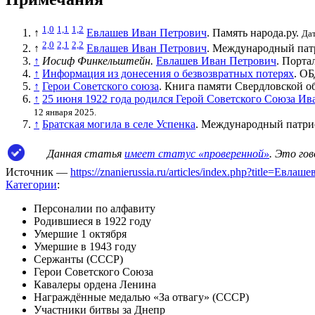
1,0
1,1
1,2
↑
Евлашев Иван Петрович
. Память народа.ру.
Дат
2,0
2,1
2,2
↑
Евлашев Иван Петрович
. Международный пат
↑
Иосиф Финкельштейн.
Евлашев Иван Петрович
. Порта
↑
Информация из донесения о безвозвратных потерях
. О
↑
Герои Советского союза
. Книга памяти Свердловской о
↑
25 июня 1922 года родился Герой Советского Союза И
12 января 2025.
↑
Братская могила в селе Успенка
. Международный патри
Данная статья
имеет статус «проверенной»
. Это го
Источник —
https://znanierussia.ru/articles/index.php?title=Е
Категории
:
Персоналии по алфавиту
Родившиеся в 1922 году
Умершие 1 октября
Умершие в 1943 году
Сержанты (СССР)
Герои Советского Союза
Кавалеры ордена Ленина
Награждённые медалью «За отвагу» (СССР)
Участники битвы за Днепр