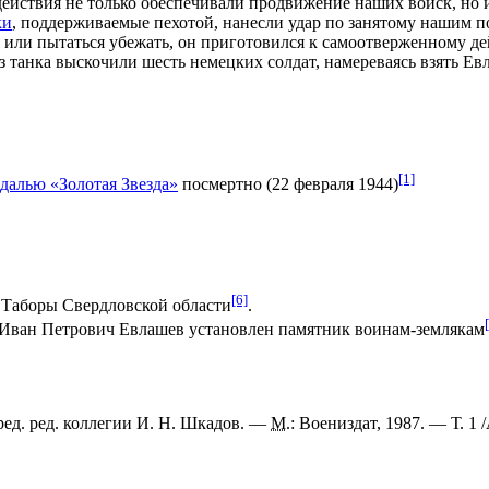
действия не только обеспечивали продвижение наших войск, но 
ки
, поддерживаемые
пехотой
, нанесли удар по занятому нашим 
 или пытаться убежать, он приготовился к самоотверженному де
з танка выскочили шесть немецких солдат, намереваясь взять Ев
[1]
далью «Золотая Звезда»
посмертно (
22 февраля
1944
)
[6]
е
Таборы
Свердловской области
.
н Иван Петрович Евлашев установлен памятник воинам-землякам
ед. ред. коллегии
И. Н. Шкадов
. —
М.
:
Воениздат
, 1987. — Т. 1