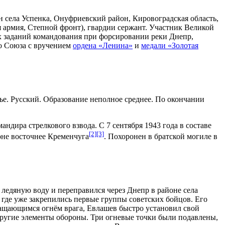
н села
Успенка
,
Онуфриевский район
,
Кировоградская область
,
я армия, Степной фронт), гвардии сержант. Участник
Великой
х заданий командования при форсировании реки
Днепр
,
о Союза
с вручением
ордена «Ленина»
и
медали «Золотая
ье. Русский. Образование неполное среднее. По окончании
мандира стрелкового взвода. С
7 сентября
1943 года
в составе
[2]
[3]
оне восточнее
Кременчуга
. Похоронен в братской могиле в
 ледяную воду и переправился через
Днепр
в районе села
 где уже закрепились первые группы советских бойцов. Его
ращающимся огнём врага, Евлашев быстро установил свой
другие элементы обороны. Три огневые точки были подавлены,