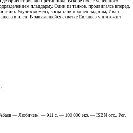
и дезориентировали противника. Вскоре после успешного
подразделением
плацдарму
. Один из танков, продвигаясь вперёд,
йствию. Улучив момент, когда танк прошел над ним, Иван
лашева в
плен
. В завязавшейся схватке Евлашев уничтожил
[7]
.
 /Абаев — Любичев/. — 911 с. —
100 000 экз.
— ISBN отс., Рег.