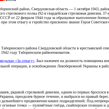
аборинский район
,
Свердловская область
—
1 октября
1943
, райо
о стрелкового полка (92-я гвардейская стрелковая дивизия, 37-
а СССР
от
22 февраля
1944 года
за образцовое выполнение боевы
 при этом отвагу и геройство присвоено звание
Героя Советског
 Таборинского района
Свердловской области
в крестьянской сем
в
1942 году
Таборинским райвоенкоматом.
медалью «За отвагу»
. Был назначен на должность помощника ко
ельной операции
, в освобождении
Левобережной Украины
в рай
шев, рядовой стрелковой дивизии, одним из первых бросился в
раина, преодолев бурное течение, и выбрался на правый берег,
для дальнейшего продвижения наших подразделений. Под непрек
ие огневые точки — пулемётные гнёзда, снайперские позиции и 