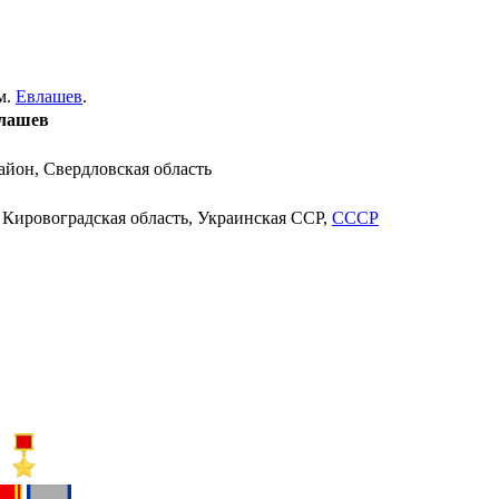
м.
Евлашев
.
лашев
йон, Свердловская область
,
Кировоградская область
,
Украинская ССР
,
СССР