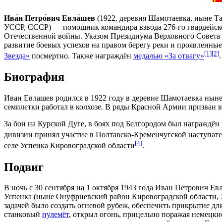
Ива́н Петро́вич Евла́шев
(
1922
, деревня
Шамотаевка
, ныне
Т
УССР
, СССР) — помощник командира взвода 276-го гвардейског
Отечественной войны
. Указом Президиума
Верховного Совет
развитие боевых успехов на правом берегу реки и проявленные
[1]
[2]
Звезда»
посмертно. Также награждён
медалью «За отвагу»
.
Биография
Иван Евлашев родился в
1922 году
в деревне Шамотаевка ныне
семилетки работал в колхозе. В ряды
Красной Армии
призван 
За бои на
Курской Дуге
, в боях под
Белгородом
был награждён
дивизии принял участие в
Полтавско-Кременчугской наступат
[4]
селе
Успенка
Кировоградской области
.
Подвиг
В ночь с
30 сентября
на
1 октября
1943 года
Иван Петрович Евла
Успенка (ныне Онуфриевский район Кировоградской области, Ук
задачей было создать огневой рубеж, обеспечить прикрытие 
станковый
пулемёт
, открыл огонь, прицельно поражая немецк