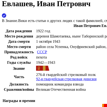
Евлашев, Иван Петрович
В Знание.Вики есть статьи о других людях с такой фамилией, с
Иван Петрович Ев
Дата рождения
1922 год
Место рождения
деревня Шамотаевка, ныне Таборинский ра
Дата смерти
1 октября
1943
Место смерти
район села Успенка, Онуфриевский район
Принадлежность
СССР
Род войск
пехота
Годы службы
1942—1943
Звание
276-й гвардейский стрелковый полк
Часть
92-я гвардейская стрелковая дивизия
Должность
помощник командира взвода
Сражения/войны
Великая Отечественная война
Награды и премии