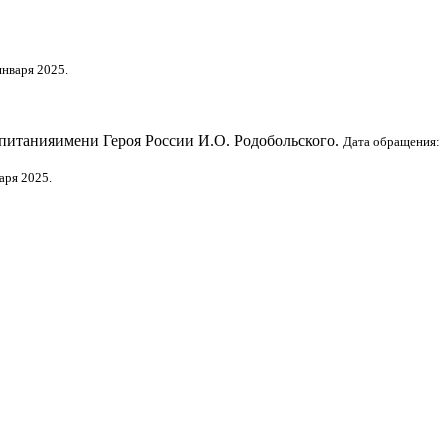
января 2025.
спитанияимени Героя России И.О. Родобольского.
Дата обращения:
аря 2025.