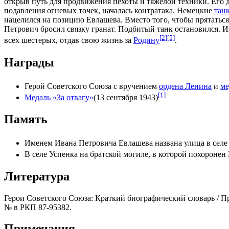
открыв путь для продвижения пехоты и тяжелой техники. Его 
подавления огневых точек, началась контратака. Немецкие
тан
нацелился на позицию Евлашева. Вместо того, чтобы прятаться
Петрович бросил связку гранат. Подбитый танк остановился. И
[2]
[5]
всех шестерых, отдав свою жизнь за
Родину
.
Награды
Герой Советского Союза
с вручением
ордена Ленина
и
ме
[1]
Медаль «За отвагу»
(
13 сентября
1943
)
Память
Именем Ивана Петровича Евлашева названа улица в сел
В селе
Успенка
на
братской могиле
, в которой похороне
Литература
Герои Советского Союза: Краткий биографический словарь / Пр
№ в
РКП
87-95382.
Примечания