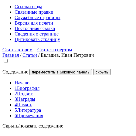
Ссылки сюда
Связанные правки
Служебные страницы
Версия для печати
Постоянная ссылка
Сведения о странице
Цитировать страницу
Стать автором
Стать экспертом
Главная
/
Статьи
/
Евлашев, Иван Петрович
Содержание
переместить в боковую панель
скрыть
Начало
1
Биография
2
Подвиг
3
Награды
4
Память
5
Литература
6
Примечания
Скрыть/показать содержание