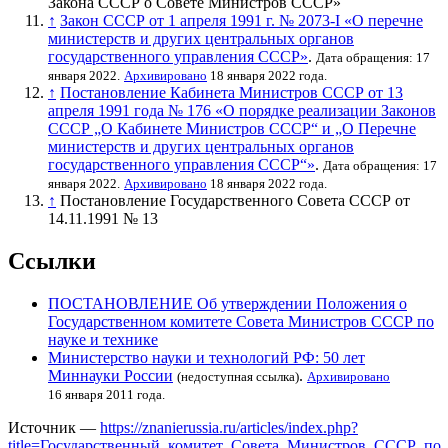
Закона СССР о Совете Министров СССР»
↑
Закон СССР от 1 апреля 1991 г. № 2073-I «О перечне
министерств и других центральных органов
государственного управления СССР»
.
Дата обращения: 17
января 2022.
Архивировано
18 января 2022 года.
↑
Постановление Кабинета Министров СССР от 13
апреля 1991 года № 176 «О порядке реализации Законов
СССР „О Кабинете Министров СССР“ и „О Перечне
министерств и других центральных органов
государственного управления СССР“»
.
Дата обращения: 17
января 2022.
Архивировано
18 января 2022 года.
↑
Постановление Государственного Совета СССР от
14.11.1991 № 13
Ссылки
ПОСТАНОВЛЕНИЕ Об утверждении Положения о
Государственном комитете Совета Министров СССР по
науке и технике
Министерство науки и технологий РФ: 50 лет
Миннауки России
.
(недоступная ссылка)
Архивировано
16 января 2011 года.
Источник —
https://znanierussia.ru/articles/index.php?
title=Государственный_комитет_Совета_Министров_СССР_по_