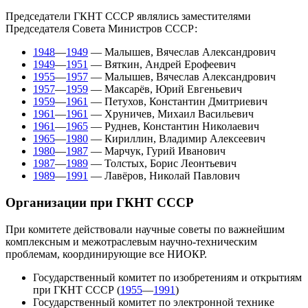
Председатели ГКНТ СССР являлись заместителями
Председателя Совета Министров СССР
:
1948
—
1949
—
Малышев, Вячеслав Александрович
1949
—
1951
—
Вяткин, Андрей Ерофеевич
1955
—
1957
—
Малышев, Вячеслав Александрович
1957
—
1959
—
Максарёв, Юрий Евгеньевич
1959
—
1961
—
Петухов, Константин Дмитриевич
1961
—
1961
—
Хруничев, Михаил Васильевич
1961
—
1965
—
Руднев, Константин Николаевич
1965
—
1980
—
Кириллин, Владимир Алексеевич
1980
—
1987
—
Марчук, Гурий Иванович
1987
—
1989
—
Толстых, Борис Леонтьевич
1989
—
1991
—
Лавёров, Николай Павлович
Организации при ГКНТ СССР
При комитете действовали научные советы по важнейшим
комплексным и межотраслевым научно-техническим
проблемам, координирующие все
НИОКР
.
Государственный комитет по изобретениям и открытиям
при ГКНТ СССР
(
1955
—
1991
)
Государственный комитет по электронной технике