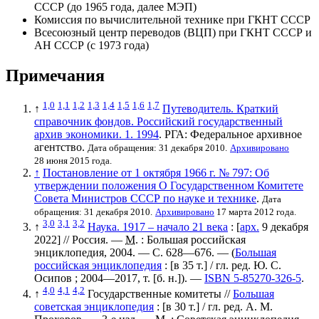
СССР (до 1965 года, далее
МЭП
)
Комиссия по вычислительной технике
при ГКНТ СССР
Всесоюзный центр переводов
(ВЦП) при ГКНТ СССР и
АН СССР (с 1973 года)
Примечания
1,0
1,1
1,2
1,3
1,4
1,5
1,6
1,7
↑
Путеводитель. Краткий
справочник фондов. Российский государственный
архив экономики. 1. 1994
. РГА: Федеральное архивное
агентство.
Дата обращения: 31 декабря 2010.
Архивировано
28 июня 2015 года.
↑
Постановление от 1 октября 1966 г. № 797: Об
утверждении положения О Государственном Комитете
Совета Министров СССР по науке и технике
.
Дата
обращения: 31 декабря 2010.
Архивировано
17 марта 2012 года.
3,0
3,1
3,2
↑
Наука. 1917 – начало 21 века
: [
арх.
9 декабря
2022
] // Россия. —
М.
: Большая российская
энциклопедия, 2004. — С. 628—676. — (
Большая
российская энциклопедия
:
[в 35 т.]
/ гл. ред.
Ю. С.
Осипов
; 2004—2017, т. [
б. н.
]). —
ISBN 5-85270-326-5
.
4,0
4,1
4,2
↑
Государственные комитеты //
Большая
советская энциклопедия
:
[в 30 т.]
/ гл. ред.
А. М.