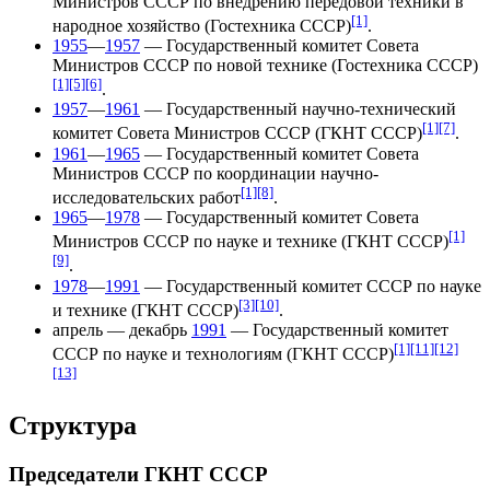
Министров СССР по внедрению передовой техники в
[1]
народное хозяйство (Гостехника СССР)
.
1955
—
1957
— Государственный комитет Совета
Министров СССР по новой технике (Гостехника СССР)
[1]
[5]
[6]
.
1957
—
1961
— Государственный научно-технический
[1]
[7]
комитет Совета Министров СССР (ГКНТ СССР)
.
1961
—
1965
— Государственный комитет Совета
Министров СССР по координации научно-
[1]
[8]
исследовательских работ
.
1965
—
1978
— Государственный комитет Совета
[1]
Министров СССР по науке и технике (ГКНТ СССР)
[9]
.
1978
—
1991
— Государственный комитет СССР по науке
[3]
[10]
и технике (ГКНТ СССР)
.
апрель — декабрь
1991
— Государственный комитет
[1]
[11]
[12]
СССР по науке и технологиям (ГКНТ СССР)
[13]
Структура
Председатели ГКНТ СССР