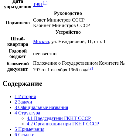
Дата
[1]
1991
упразднения
Руководство
Совет Министров СССР
Подчинено
Кабинет Министров СССР
Устройство
Штаб-
Москва
,
ул. Неждановой
, 11, стр. 1
квартира
Годовой
неизвестно
бюджет
Положение о Государственном Комитете
№
Ключевой
[2]
документ
797 от
1 октября
1966 года
Содержание
1
История
2
Задачи
3
Официальные названия
4
Структура
4.1
Председатели ГКНТ СССР
4.2
Организации при ГКНТ СССР
5
Примечания
6
Ссылки